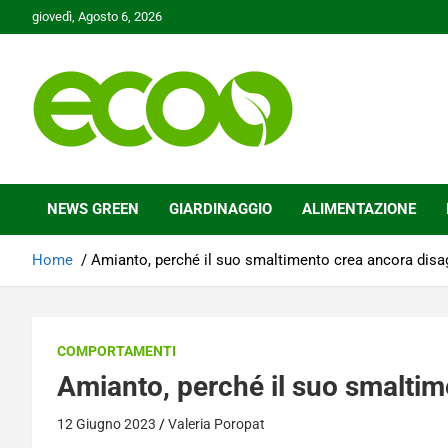
Skip
giovedì, Agosto 6, 2026
to
content
Tutelare il nostro Pianeta è la nostra priorità
Ecoo.it
NEWS GREEN
GIARDINAGGIO
ALIMENTAZIONE
Home
Amianto, perché il suo smaltimento crea ancora disagi
COMPORTAMENTI
Amianto, perché il suo smaltime
12 Giugno 2023
Valeria Poropat