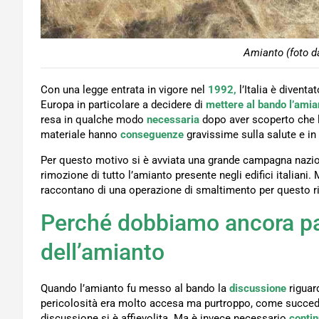
Amianto (foto d
Con una legge entrata in vigore nel
1992,
l’Italia è diventa
Europa in particolare a decidere di
mettere al bando l’amia
resa in qualche modo
necessaria
dopo aver scoperto che l
materiale hanno
conseguenze
gravissime sulla salute e in 
Per questo motivo si è avviata una grande campagna nazio
rimozione di tutto l’amianto presente negli edifici italiani. M
raccontano di una operazione di smaltimento per questo ri
Perché dobbiamo ancora pa
dell’amianto
Quando l’amianto fu messo al bando la
discussione
riguar
pericolosità era molto accesa ma purtroppo, come succede
discussione si è affievolita. Ma è invece necessario
contin