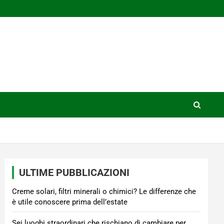
ULTIME PUBBLICAZIONI
Creme solari, filtri minerali o chimici? Le differenze che
è utile conoscere prima dell’estate
Sei luoghi straordinari che rischiano di cambiare per