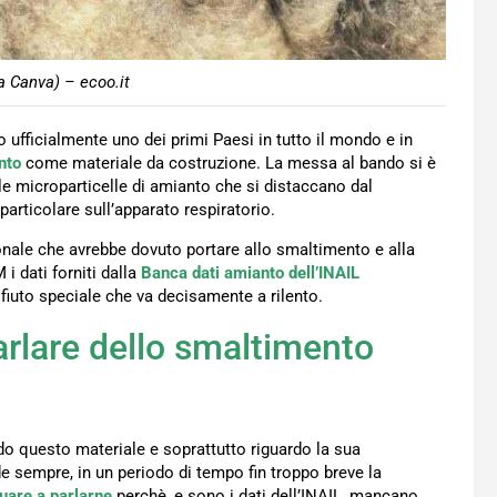
a Canva) – ecoo.it
to ufficialmente uno dei primi Paesi in tutto il mondo e in
nto
come materiale da costruzione. La messa al bando si è
e microparticelle di amianto che si distaccano dal
particolare sull’apparato respiratorio.
nale che avrebbe dovuto portare allo smaltimento e alla
 i dati forniti dalla
Banca dati amianto dell’INAIL
fiuto speciale che va decisamente a rilento.
rlare dello smaltimento
do questo materiale e soprattutto riguardo la sua
 sempre, in un periodo di tempo fin troppo breve la
uare a parlarne
perchè, e sono i dati dell’INAIL, mancano