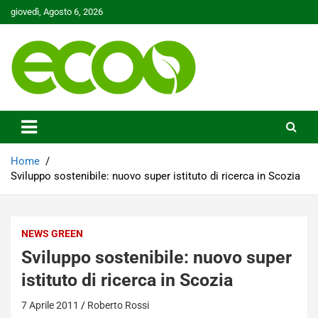
Skip
giovedì, Agosto 6, 2026
to
content
Tutelare il nostro Pianeta è la nostra priorità
Ecoo.it
Home
Sviluppo sostenibile: nuovo super istituto di ricerca in Scozia
NEWS GREEN
Sviluppo sostenibile: nuovo super
istituto di ricerca in Scozia
7 Aprile 2011
Roberto Rossi