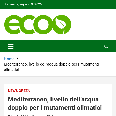
Skip
domenica, Agosto 9, 2026
to
content
Tutelare il nostro Pianeta è la nostra priorità
Ecoo.it
Home
Mediterraneo, livello dell'acqua doppio per i mutamenti
climatici
NEWS GREEN
Mediterraneo, livello dell'acqua
doppio per i mutamenti climatici