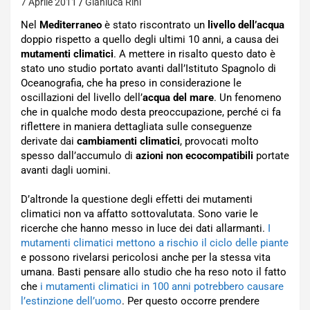
7 Aprile 2011
Gianluca Rini
Nel
Mediterraneo
è stato riscontrato un
livello dell’acqua
doppio rispetto a quello degli ultimi 10 anni, a causa dei
mutamenti climatici
. A mettere in risalto questo dato è
stato uno studio portato avanti dall’Istituto Spagnolo di
Oceanografia, che ha preso in considerazione le
oscillazioni del livello dell’
acqua del mare
. Un fenomeno
che in qualche modo desta preoccupazione, perché ci fa
riflettere in maniera dettagliata sulle conseguenze
derivate dai
cambiamenti climatici
, provocati molto
spesso dall’accumulo di
azioni non ecocompatibili
portate
avanti dagli uomini.
D’altronde la questione degli effetti dei mutamenti
climatici non va affatto sottovalutata. Sono varie le
ricerche che hanno messo in luce dei dati allarmanti.
I
mutamenti climatici mettono a rischio il ciclo delle piante
e possono rivelarsi pericolosi anche per la stessa vita
umana. Basti pensare allo studio che ha reso noto il fatto
che
i mutamenti climatici in 100 anni potrebbero causare
l’estinzione dell’uomo
. Per questo occorre prendere