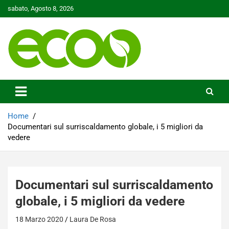
Skip
sabato, Agosto 8, 2026
to
content
Tutelare il nostro Pianeta è la nostra priorità
Ecoo.it
Home
Documentari sul surriscaldamento globale, i 5 migliori da
vedere
Documentari sul surriscaldamento
globale, i 5 migliori da vedere
18 Marzo 2020
Laura De Rosa