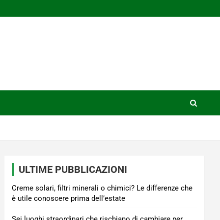
ULTIME PUBBLICAZIONI
Creme solari, filtri minerali o chimici? Le differenze che
è utile conoscere prima dell’estate
Sei luoghi straordinari che rischiano di cambiare per