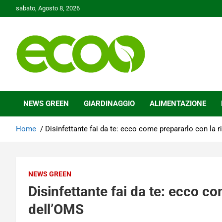
Skip
sabato, Agosto 8, 2026
to
content
Tutelare il nostro Pianeta è la nostra priorità
Ecoo.it
NEWS GREEN
GIARDINAGGIO
ALIMENTAZIONE
Home
Disinfettante fai da te: ecco come prepararlo con la r
NEWS GREEN
Disinfettante fai da te: ecco co
dell’OMS