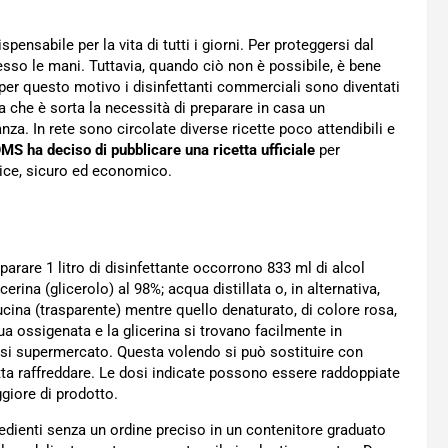
spensabile per la vita di tutti i giorni. Per proteggersi dal
esso le mani. Tuttavia, quando ciò non è possibile, è bene
per questo motivo i disinfettanti commerciali sono diventati
 che è sorta la necessità di preparare in casa un
za. In rete sono circolate diverse ricette poco attendibili e
MS ha deciso di pubblicare una ricetta ufficiale
per
lice, sicuro ed economico.
parare 1 litro di disinfettante occorrono 833 ml di alcol
erina (glicerolo) al 98%; acqua distillata o, in alternativa,
cucina (trasparente) mentre quello denaturato, di colore rosa,
ua ossigenata e la glicerina si trovano facilmente in
iasi supermercato. Questa volendo si può sostituire con
tta raffreddare. Le dosi indicate possono essere raddoppiate
giore di prodotto.
edienti senza un ordine preciso in un contenitore graduato