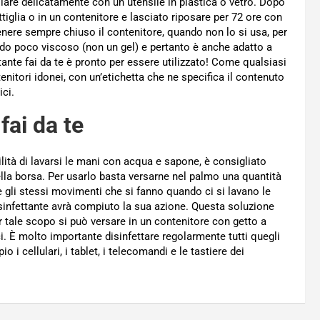
colare delicatamente con un utensile in plastica o vetro. Dopo
iglia o in un contenitore e lasciato riposare per 72 ore con
tenere sempre chiuso il contenitore, quando non lo si usa, per
quido poco viscoso (non un gel) e pertanto è anche adatto a
ettante fai da te è pronto per essere utilizzato! Come qualsiasi
nitori idonei, con un’etichetta che ne specifica il contenuto
ici.
fai da te
ilità di lavarsi le mani con acqua e sapone, è consigliato
ella borsa. Per usarlo basta versarne nel palmo una quantità
e gli stessi movimenti che si fanno quando ci si lavano le
sinfettante avrà compiuto la sua azione. Questa soluzione
er tale scopo si può versare in un contenitore con getto a
ci. È molto importante disinfettare regolarmente tutti quegli
 cellulari, i tablet, i telecomandi e le tastiere dei