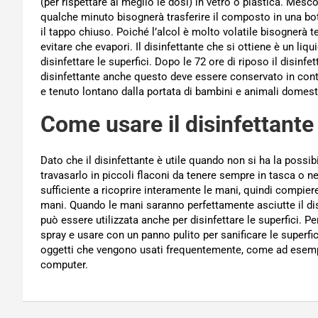
(per rispettare al meglio le dosi) in vetro o plastica. Mes
qualche minuto bisognerà trasferire il composto in una bott
il tappo chiuso. Poiché l’alcol è molto volatile bisognerà 
evitare che evapori. Il disinfettante che si ottiene è un li
disinfettare le superfici. Dopo le 72 ore di riposo il disinf
disinfettante anche questo deve essere conservato in conte
e tenuto lontano dalla portata di bambini e animali domest
Come usare il disinfettante 
Dato che il disinfettante è utile quando non si ha la possib
travasarlo in piccoli flaconi da tenere sempre in tasca o n
sufficiente a ricoprire interamente le mani, quindi compier
mani. Quando le mani saranno perfettamente asciutte il di
può essere utilizzata anche per disinfettare le superfici. P
spray e usare con un panno pulito per sanificare le superfi
oggetti che vengono usati frequentemente, come ad esempio i
computer.