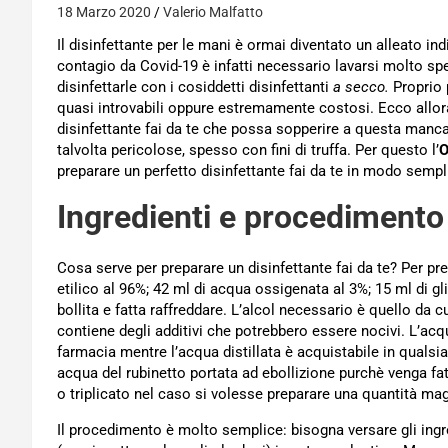
18 Marzo 2020
Valerio Malfatto
Il disinfettante per le mani è ormai diventato un alleato indi
contagio da Covid-19 è infatti necessario lavarsi molto sp
disinfettarle con i cosiddetti disinfettanti
a secco.
Proprio 
quasi introvabili oppure estremamente costosi. Ecco allora
disinfettante fai da te che possa sopperire a questa mancan
talvolta pericolose, spesso con fini di truffa. Per questo l’
O
preparare un perfetto disinfettante fai da te in modo semp
Ingredienti e procedimento
Cosa serve per preparare un disinfettante fai da te? Per pre
etilico al 96%; 42 ml di acqua ossigenata al 3%; 15 ml di glic
bollita e fatta raffreddare. L’alcol necessario è quello da 
contiene degli additivi che potrebbero essere nocivi. L’acq
farmacia mentre l’acqua distillata è acquistabile in quals
acqua del rubinetto portata ad ebollizione purchè venga fa
o triplicato nel caso si volesse preparare una quantità mag
Il procedimento è molto semplice: bisogna versare gli ingr