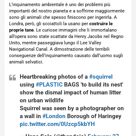
L’inquinamento ambientale è uno dei problemi più
importanti del nostro pianeta e a soffrirne maggiormente
sono gli animali che spesso finiscono per ingerirla. A
Londra, però, gli scoiattoli la usano per
costruire le
proprie tane
. Le curiose immagini che li immortalano
all’opera sono state scattate da Henry Jacobs nel Regno
Unito, mentre passeggiava lungo il Lee Valley
Navigational Canal. A dimostrazione delle terribili
conseguenze dell’inquinamento causato dall’uomo sugli
animali selvatici.
Heartbreaking photos of a
#squirrel
using
#PLASTIC
BAGS 'to build its nest'
show the dismal impact of human litter
on urban wildlife
Squirrel was seen by a photographer on
a wall in
#London
Borough of Haringey
pic.twitter.com/0Uzcp5kbYH
— Hans Solo (@thandojo)
February 27,