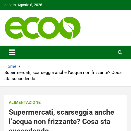
Skip
sabato, Agosto 8, 2026
to
content
Tutelare il nostro Pianeta è la nostra priorità
Ecoo.it
Home
Supermercati, scarseggia anche l’acqua non frizzante? Cosa
sta succedendo
ALIMENTAZIONE
Supermercati, scarseggia anche
l’acqua non frizzante? Cosa sta
succedendo