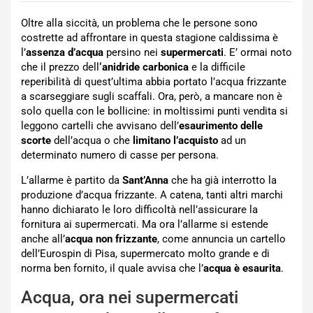
Oltre alla siccità, un problema che le persone sono
costrette ad affrontare in questa stagione caldissima è
l’
assenza d’acqua
persino nei
supermercati
. E’ ormai noto
che il prezzo dell
‘anidride carbonica
e la difficile
reperibilità di quest’ultima abbia portato l’acqua frizzante
a scarseggiare sugli scaffali. Ora, però, a mancare non è
solo quella con le bollicine: in moltissimi punti vendita si
leggono cartelli che avvisano dell’
esaurimento delle
scorte
dell’acqua o che
limitano l’acquisto
ad un
determinato numero di casse per persona.
L’allarme è partito da
Sant’Anna
che ha già interrotto la
produzione d’acqua frizzante. A catena, tanti altri marchi
hanno dichiarato le loro difficoltà nell’assicurare la
fornitura ai supermercati. Ma ora l’allarme si estende
anche all’
acqua non frizzante
, come annuncia un cartello
dell’Eurospin di Pisa, supermercato molto grande e di
norma ben fornito, il quale avvisa che l’
acqua è esaurita
.
Acqua, ora nei supermercati