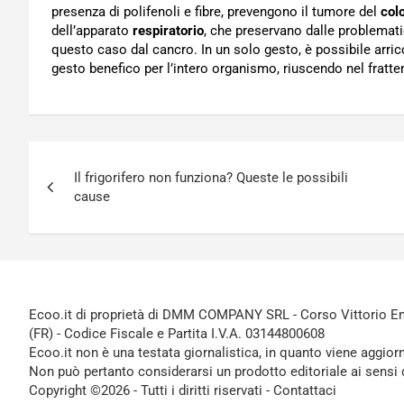
presenza di polifenoli e fibre, prevengono il tumore del
col
dell’apparato
respiratorio
, che preservano dalle problemati
questo caso dal cancro. In un solo gesto, è possibile arric
gesto benefico per l’intero organismo, riuscendo nel fratt
Navigazione
Il frigorifero non funziona? Queste le possibili
articoli
cause
Ecoo.it di proprietà di DMM COMPANY SRL - Corso Vittorio Ema
(FR) - Codice Fiscale e Partita I.V.A. 03144800608
Ecoo.it non è una testata giornalistica, in quanto viene aggior
Non può pertanto considerarsi un prodotto editoriale ai sensi 
Copyright ©2026 - Tutti i diritti riservati -
Contattaci