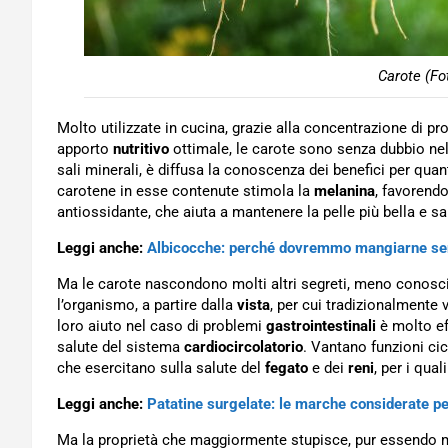
Carote (Fo
Molto utilizzate in cucina, grazie alla concentrazione di pr
apporto
nutritivo
ottimale, le carote sono senza dubbio nell
sali minerali, è diffusa la conoscenza dei benefici per quan
carotene in esse contenute stimola la
melanina
, favorendo
antiossidante, che aiuta a mantenere la pelle più bella e sa
Leggi anche:
Albicocche: perché dovremmo mangiarne sem
Ma le carote nascondono molti altri segreti, meno conosciut
l’organismo, a partire dalla
vista
, per cui tradizionalmente 
loro aiuto nel caso di problemi
gastrointestinali
è molto ef
salute del sistema
cardiocircolatorio
. Vantano funzioni cica
che esercitano sulla salute del
fegato
e dei
reni
, per i qua
Leggi anche:
Patatine surgelate: le marche considerate pe
Ma la proprietà che maggiormente stupisce, pur essendo 