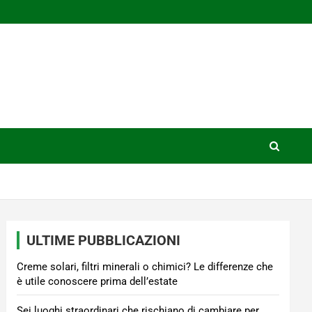
ULTIME PUBBLICAZIONI
Creme solari, filtri minerali o chimici? Le differenze che
è utile conoscere prima dell’estate
Sei luoghi straordinari che rischiano di cambiare per