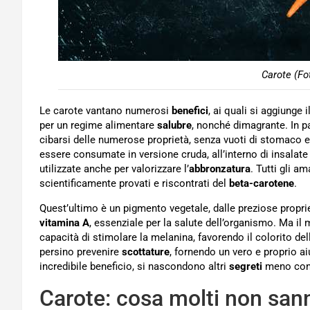
Carote (Fo
Le carote vantano numerosi
benefici
, ai quali si aggiunge
per un regime alimentare
salubre
, nonché dimagrante. In pa
cibarsi delle numerose proprietà, senza vuoti di stomaco e
essere consumate in versione cruda, all’interno di insala
utilizzate anche per valorizzare l’
abbronzatura
. Tutti gli a
scientificamente provati e riscontrati del
beta-carotene
.
Quest’ultimo è un pigmento vegetale, dalle preziose propr
vitamina A
, essenziale per la salute dell’organismo. Ma il m
capacità di stimolare la melanina, favorendo il colorito de
persino prevenire
scottature
, fornendo un vero e proprio ai
incredibile beneficio, si nascondono altri
segreti
meno cono
Carote: cosa molti non san