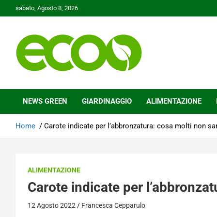
Skip
sabato, Agosto 8, 2026
to
content
Tutelare il nostro Pianeta è la nostra priorità
Ecoo.it
NEWS GREEN
GIARDINAGGIO
ALIMENTAZIONE
Home
Carote indicate per l’abbronzatura: cosa molti non s
ALIMENTAZIONE
Carote indicate per l’abbronza
12 Agosto 2022
Francesca Cepparulo