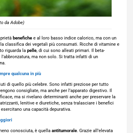
to da Adobe)
oprietà
benefiche
e al loro basso indice calorico, ma con un
a classifica dei vegetali più consumati. Ricche di vitamine e
to riguarda la
pelle
, di cui sono alleati primari. Il beta-
 l’abbronzatura, ma non solo. Si tratta infatti di un
na.
pre qualcuna in più
i di quello più celebre. Sono infatti preziose per tutto
vengono consigliate, ma anche per l’apparato digestivo. Il
ficace, ma si rivelano determinanti anche per preservare la
trizzanti, lenitive e diuretiche, senza tralasciare i benefici
li esercitano una capacità depurativa.
ggiori
meno conosciuta, è quella
antitumorale
. Grazie all’elevata