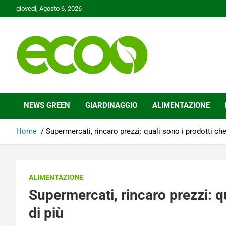
Skip
giovedì, Agosto 6, 2026
to
content
Tutelare il nostro Pianeta è la nostra priorità
Ecoo.it
NEWS GREEN
GIARDINAGGIO
ALIMENTAZIONE
Home
Supermercati, rincaro prezzi: quali sono i prodotti ch
ALIMENTAZIONE
Supermercati, rincaro prezzi: q
di più