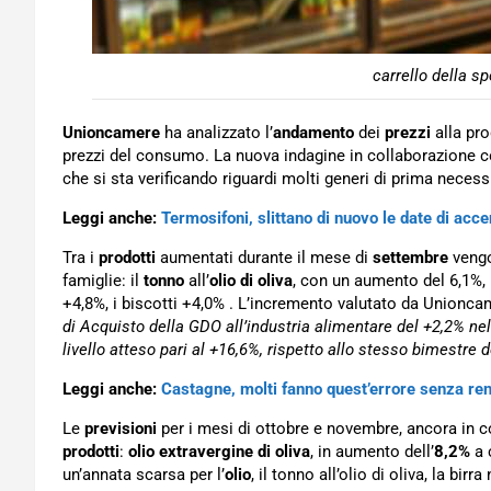
carrello della s
Unioncamere
ha analizzato l’
andamento
dei
prezzi
alla pro
prezzi del consumo. La nuova indagine in collaborazione 
che si sta verificando riguardi molti generi di prima necess
Leggi anche:
Termosifoni, slittano di nuovo le date di acc
Tra i
prodotti
aumentati durante il mese di
settembre
vengon
famiglie: il
tonno
all’
olio di oliva
, con un aumento del 6,1%,
+4,8%, i biscotti +4,0% . L’incremento valutato da Unionc
di Acquisto della GDO all’industria alimentare del +2,2% ne
livello atteso pari al +16,6%, rispetto allo stesso bimestre 
Leggi anche:
Castagne, molti fanno quest’errore senza re
Le
previsioni
per i mesi di ottobre e novembre, ancora in 
prodotti
:
olio extravergine di oliva
, in aumento dell’
8,2%
a 
un’annata scarsa per l’
olio
, il tonno all’olio di oliva, la bi