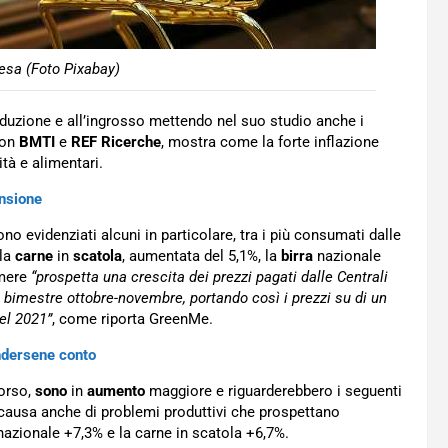
pesa (Foto Pixabay)
duzione e all’ingrosso mettendo nel suo studio anche i
con
BMTI
e
REF Ricerche
, mostra come la forte inflazione
ità e alimentari.
ensione
o evidenziati alcuni in particolare, tra i più consumati dalle
 la
carne
in
scatola
, aumentata del 5,1%, la
birra
nazionale
amere
“prospetta una crescita dei prezzi pagati dalle Centrali
l bimestre ottobre-novembre, portando così i prezzi su di un
del 2021”
, come riporta GreenMe.
ndersene conto
corso,
sono
in
aumento
maggiore e riguarderebbero i seguenti
causa anche di problemi produttivi che prospettano
rra nazionale +7,3% e la carne in scatola +6,7%.