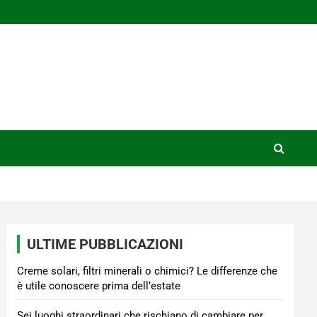
ULTIME PUBBLICAZIONI
Creme solari, filtri minerali o chimici? Le differenze che
è utile conoscere prima dell’estate
Sei luoghi straordinari che rischiano di cambiare per