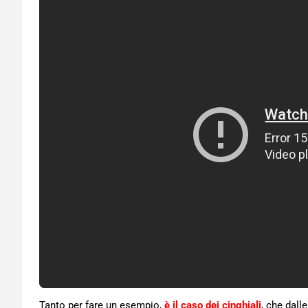
Tanto per fare un esempio,
è il caso dei cinghiali
, che dall