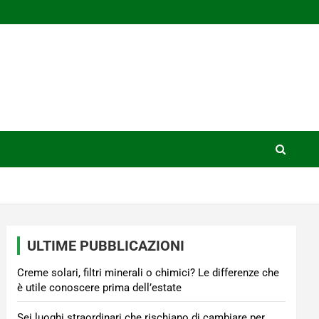
ULTIME PUBBLICAZIONI
Creme solari, filtri minerali o chimici? Le differenze che
è utile conoscere prima dell’estate
Sei luoghi straordinari che rischiano di cambiare per