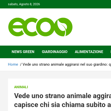
Skip
sabato, Agosto 8, 2026
to
content
Tutelare il nostro Pianeta è la nostra priorità
Ecoo.it
NEWS GREEN
GIARDINAGGIO
ALIMENTAZIONE
Home
Vede uno strano animale aggirarsi nel suo giardino: 
ANIMALI
Vede uno strano animale aggira
capisce chi sia chiama subito a