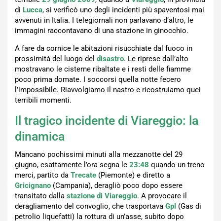
di
Lucca
, si verificò uno degli incidenti più spaventosi mai
avvenuti in Italia. I telegiornali non parlavano d’altro, le
immagini raccontavano di una stazione in ginocchio.
A fare da cornice le abitazioni risucchiate dal fuoco in
prossimità del luogo del
disastro
. Le riprese dall’alto
mostravano le cisterne ribaltate e i resti delle fiamme
poco prima domate. I soccorsi quella notte fecero
l’impossibile. Riavvolgiamo il nastro e ricostruiamo quei
terribili momenti.
Il tragico incidente di Viareggio: la
dinamica
Mancano pochissimi minuti alla mezzanotte del 29
giugno, esattamente l’ora segna le
23:48
quando un treno
merci, partito da
Trecate
(Piemonte) e diretto a
Gricignano
(Campania), deragliò poco dopo essere
transitato dalla
stazione di Viareggio
. A provocare il
deragliamento del convoglio, che trasportava
Gpl
(Gas di
petrolio liquefatti) la rottura di un’asse, subito dopo