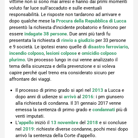
vittime non si sono mai arresi e hanno dai primi momenti
voluto far luce sull’accaduto e sulle eventuali
responsabilità. Le risposte non tardarono ad arrivare e
dopo qualche mese la
Procura della Repubblica di Lucca
presentò la richiesta d’incidente probatorio e finirono per
essere
indagate 38 persone
. Due anni più tardi fu
presentata la richiesta di
rinvio a giudizio
per 33 persone
e 9 società. Le ipotesi erano quelle di
disastro ferroviario
,
incendio colposo
,
lesioni colpose
e
omicidio colposo
plurimo
. Un processo lungo in cui venne analizzato il
tema della sicurezza e della prevenzione e si voleva
capire perché quel treno era considerato sicuro per
affrontare dei viaggi.
Il processo di primo grado si aprì nel
2013
a Lucca e
dopo anni di udienze si
arrivò
al
2016
: i pm giunsero
alla richiesta di condanna. Il 31 gennaio 2017 venne
emessa la sentenza di primo grado e
condannati
più di
venti imputati.
L’
appello
iniziò il
13 novembre
del
2018
e si concluse
nel
2019
: richieste diverse condanne, pochi mesi dopo
arrivò la sentenza della Corte d’appello.