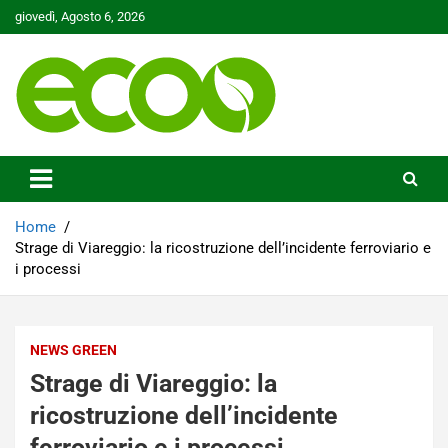
Skip
giovedì, Agosto 6, 2026
to
content
Tutelare il nostro Pianeta è la nostra priorità
Ecoo.it
Home
Strage di Viareggio: la ricostruzione dell’incidente ferroviario e
i processi
NEWS GREEN
Strage di Viareggio: la
ricostruzione dell’incidente
ferroviario e i processi