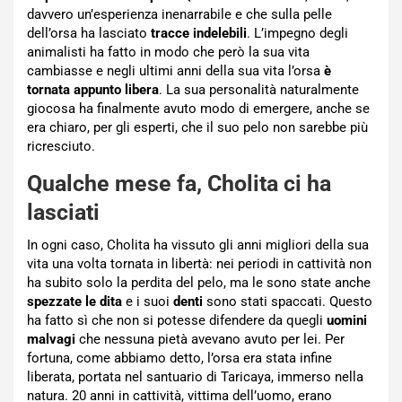
davvero un’esperienza inenarrabile e che sulla pelle
dell’orsa ha lasciato
tracce indelebili
. L’impegno degli
animalisti ha fatto in modo che però la sua vita
cambiasse e negli ultimi anni della sua vita l’orsa
è
tornata appunto libera
. La sua personalità naturalmente
giocosa ha finalmente avuto modo di emergere, anche se
era chiaro, per gli esperti, che il suo pelo non sarebbe più
ricresciuto.
Qualche mese fa, Cholita ci ha
lasciati
In ogni caso, Cholita ha vissuto gli anni migliori della sua
vita una volta tornata in libertà: nei periodi in cattività non
ha subito solo la perdita del pelo, ma le sono state anche
spezzate le dita
e i suoi
denti
sono stati spaccati. Questo
ha fatto sì che non si potesse difendere da quegli
uomini
malvagi
che nessuna pietà avevano avuto per lei. Per
fortuna, come abbiamo detto, l’orsa era stata infine
liberata, portata nel santuario di Taricaya, immerso nella
natura. 20 anni in cattività, vittima dell’uomo, erano