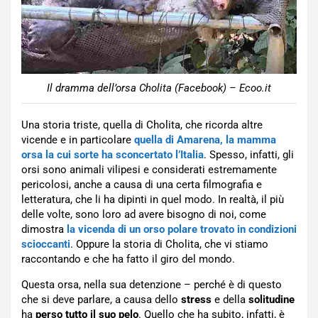
Il dramma dell’orsa Cholita (Facebook) – Ecoo.it
Una storia triste, quella di Cholita, che ricorda altre
vicende e in particolare
quella di Amarena, la mamma
orsa la cui sorte ha sconcertato l’Italia
. Spesso, infatti, gli
orsi sono animali vilipesi e considerati estremamente
pericolosi, anche a causa di una certa filmografia e
letteratura, che li ha dipinti in quel modo. In realtà, il più
delle volte, sono loro ad avere bisogno di noi, come
dimostra
la vicenda di un orso polare trovato in condizioni
scioccanti
. Oppure la storia di Cholita, che vi stiamo
raccontando e che ha fatto il giro del mondo.
Questa orsa, nella sua detenzione – perché è di questo
che si deve parlare, a causa dello
stress
e della
solitudine
ha
perso tutto il suo pelo
. Quello che ha subito, infatti, è