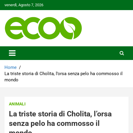
Skip
venerdì, Agosto 7, 2026
to
content
Tutelare il nostro Pianeta è la nostra priorità
Ecoo.it
Home
La triste storia di Cholita, l’orsa senza pelo ha commosso il
mondo
ANIMALI
La triste storia di Cholita, l’orsa
senza pelo ha commosso il
mondo