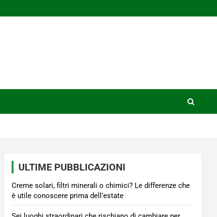
ULTIME PUBBLICAZIONI
Creme solari, filtri minerali o chimici? Le differenze che
è utile conoscere prima dell’estate
Sei luoghi straordinari che rischiano di cambiare per