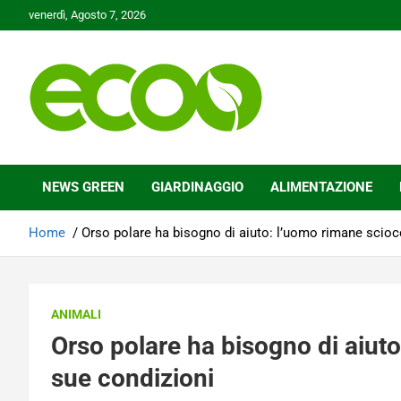
Skip
venerdì, Agosto 7, 2026
to
content
Tutelare il nostro Pianeta è la nostra priorità
Ecoo.it
NEWS GREEN
GIARDINAGGIO
ALIMENTAZIONE
Home
Orso polare ha bisogno di aiuto: l’uomo rimane scioc
ANIMALI
Orso polare ha bisogno di aiuto
sue condizioni