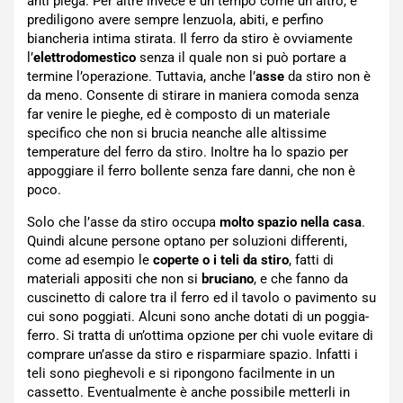
anti piega. Per altre invece è un tempo come un altro, e
prediligono avere sempre lenzuola, abiti, e perfino
biancheria intima stirata. Il ferro da stiro è ovviamente
l’
elettrodomestico
senza il quale non si può portare a
termine l’operazione. Tuttavia, anche l’
asse
da stiro non è
da meno. Consente di stirare in maniera comoda senza
far venire le pieghe, ed è composto di un materiale
specifico che non si brucia neanche alle altissime
temperature del ferro da stiro. Inoltre ha lo spazio per
appoggiare il ferro bollente senza fare danni, che non è
poco.
Solo che l’asse da stiro occupa
molto spazio nella casa
.
Quindi alcune persone optano per soluzioni differenti,
come ad esempio le
coperte o i teli da stiro
, fatti di
materiali appositi che non si
bruciano
, e che fanno da
cuscinetto di calore tra il ferro ed il tavolo o pavimento su
cui sono poggiati. Alcuni sono anche dotati di un poggia-
ferro. Si tratta di un’ottima opzione per chi vuole evitare di
comprare un’asse da stiro e risparmiare spazio. Infatti i
teli sono pieghevoli e si ripongono facilmente in un
cassetto. Eventualmente è anche possibile metterli in