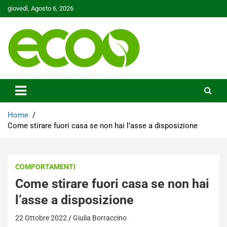
Skip
giovedì, Agosto 6, 2026
to
content
Tutelare il nostro Pianeta è la nostra priorità
Ecoo.it
Home
Come stirare fuori casa se non hai l’asse a disposizione
COMPORTAMENTI
Come stirare fuori casa se non hai
l’asse a disposizione
22 Ottobre 2022
Giulia Borraccino