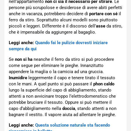
nell’appartamento
non ci sia il necessario per stirare
. Le
persone più scrupolose e desiderose di avere abiti perfetti
anche in vacanza, potrebbero decidere di
portare con sé
il
ferro da stiro. Soprattutto alcuni modelli sono piuttosto
piccoli e leggeri. Differente è il discorso dell’
asse
da stiro,
che è impensabile da aggiungere al bagaglio.
Leggi anche:
Quando fai le pulizie dovresti iniziare
sempre da qui
Se
non si ha
neanche il ferro da stiro si può procedere
come segue per eliminare le pieghe. Innanzitutto
appendere la maglia o la camicia ad una gruccia.
Inumidire
leggermente il capo e tenere tirato il tessuto
con le mani. A quel punto si può passare il
phon caldo
lungo la superficie del capo di abbigliamento, stando
attenti a non avvicinare troppo l’elettrodomenstico che
potrebbe bruciare il tessuto. Oppure si può mettere il
capo d’abbigliamento nella
doccia
, stando attenti a non
bagnare il vestito. Il vapore aiuta ad allentare le pieghe.
Leggi anche:
Questa soluzione naturale sta facendo