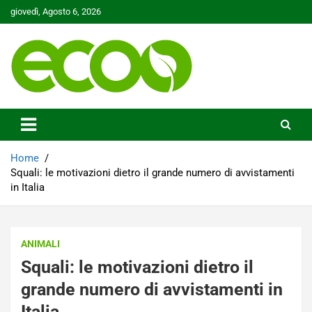
Skip
giovedì, Agosto 6, 2026
to
content
Tutelare il nostro Pianeta è la nostra priorità
Ecoo.it
Home
Squali: le motivazioni dietro il grande numero di avvistamenti
in Italia
ANIMALI
Squali: le motivazioni dietro il
grande numero di avvistamenti in
Italia