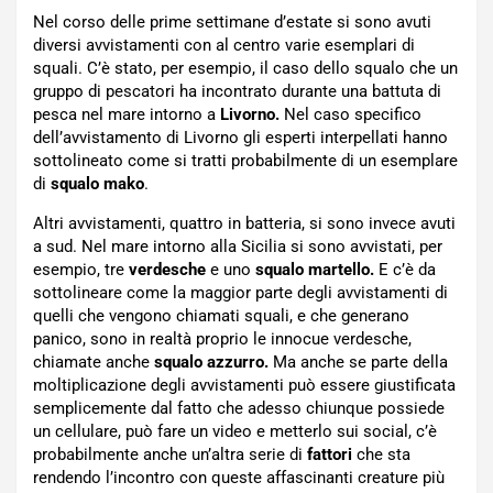
Nel corso delle prime settimane d’estate si sono avuti
diversi avvistamenti con al centro varie esemplari di
squali. C’è stato, per esempio, il caso dello squalo che un
gruppo di pescatori ha incontrato durante una battuta di
pesca nel mare intorno a
Livorno.
Nel caso specifico
dell’avvistamento di Livorno gli esperti interpellati hanno
sottolineato come si tratti probabilmente di un esemplare
di
squalo mako
.
Altri avvistamenti, quattro in batteria, si sono invece avuti
a sud. Nel mare intorno alla Sicilia si sono avvistati, per
esempio, tre
verdesche
e uno
squalo martello.
E c’è da
sottolineare come la maggior parte degli avvistamenti di
quelli che vengono chiamati squali, e che generano
panico, sono in realtà proprio le innocue verdesche,
chiamate anche
squalo azzurro.
Ma anche se parte della
moltiplicazione degli avvistamenti può essere giustificata
semplicemente dal fatto che adesso chiunque possiede
un cellulare, può fare un video e metterlo sui social, c’è
probabilmente anche un’altra serie di
fattori
che sta
rendendo l’incontro con queste affascinanti creature più