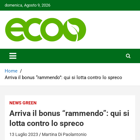
Skip
domenica, Agosto 9, 2026
to
content
Tutelare il nostro Pianeta è la nostra priorità
Ecoo.it
Home
Arriva il bonus “rammendo”: qui si lotta contro lo spreco
NEWS GREEN
Arriva il bonus “rammendo”: qui si
lotta contro lo spreco
13 Luglio 2023
Martina Di Paolantonio