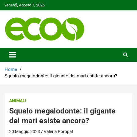
Skip
venerdì, Agosto 7, 2026
to
content
Tutelare il nostro Pianeta è la nostra priorità
Ecoo.it
Home
Squalo megalodonte: il gigante dei mari esiste ancora?
ANIMALI
Squalo megalodonte: il gigante
dei mari esiste ancora?
20 Maggio 2023
Valeria Poropat