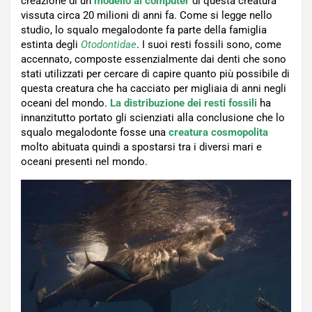
creazione di un
modello al computer
di questa creatura
vissuta circa 20 milioni di anni fa. Come si legge nello
studio, lo squalo megalodonte fa parte della famiglia
estinta degli
Otodontidae
. I suoi resti fossili sono, come
accennato, composte essenzialmente dai denti che sono
stati utilizzati per cercare di capire quanto più possibile di
questa creatura che ha cacciato per migliaia di anni negli
oceani del mondo.
La distribuzione dei resti fossili
ha
innanzitutto portato gli scienziati alla conclusione che lo
squalo megalodonte fosse una
creatura
cosmopolita
molto abituata quindi a spostarsi tra i diversi mari e
oceani presenti nel mondo.