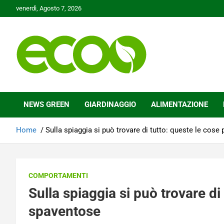
Skip
venerdì, Agosto 7, 2026
to
content
Tutelare il nostro Pianeta è la nostra priorità
Ecoo.it
NEWS GREEN
GIARDINAGGIO
ALIMENTAZIONE
Home
Sulla spiaggia si può trovare di tutto: queste le cose
COMPORTAMENTI
Sulla spiaggia si può trovare di
spaventose