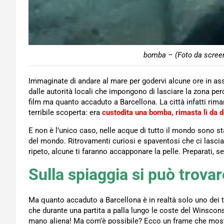
bomba – (Foto da screen
Immaginate di andare al mare per godervi alcune ore in as
dalle autorità locali che impongono di lasciare la zona perc
film ma quanto accaduto a Barcellona. La città infatti rim
terribile scoperta: era
custodita una bomba, rimasta lì da d
E non è l’unico caso, nelle acque di tutto il mondo sono s
del mondo. Ritrovamenti curiosi e spaventosi che ci lascia
ripeto, alcune ti faranno accapponare la pelle. Preparati, s
Sulla spiaggia si può trovare
Ma quanto accaduto a Barcellona è in realtà solo uno dei t
che durante una partita a palla lungo le coste del Winscons
mano aliena! Ma com’è possibile? Ecco un frame che most