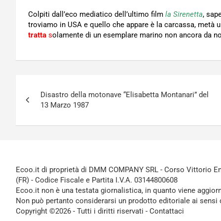
Colpiti dall’eco mediatico dell’ultimo film
la Sirenetta
, sap
troviamo in USA e quello che appare è la carcassa, metà 
tratta
s
olamente di un esemplare marino non ancora da n
Navigazione
Disastro della motonave “Elisabetta Montanari” del
articoli
13 Marzo 1987
Ecoo.it di proprietà di DMM COMPANY SRL - Corso Vittorio Ema
(FR) - Codice Fiscale e Partita I.V.A. 03144800608
Ecoo.it non è una testata giornalistica, in quanto viene aggior
Non può pertanto considerarsi un prodotto editoriale ai sensi 
Copyright ©2026 - Tutti i diritti riservati -
Contattaci