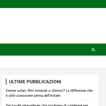
ULTIME PUBBLICAZIONI
Creme solari, filtri minerali o chimici? Le differenze che
è utile conoscere prima dell’estate
Sei luoghi straordinari che rischiano di cambiare per