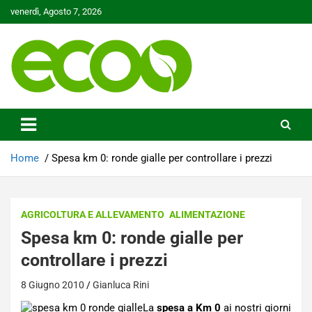
Skip
venerdì, Agosto 7, 2026
to
content
Tutelare il nostro Pianeta è la nostra priorità
Ecoo.it
Home
Spesa km 0: ronde gialle per controllare i prezzi
AGRICOLTURA E ALLEVAMENTO
ALIMENTAZIONE
Spesa km 0: ronde gialle per
controllare i prezzi
8 Giugno 2010
Gianluca Rini
La
spesa a Km 0
ai nostri giorni