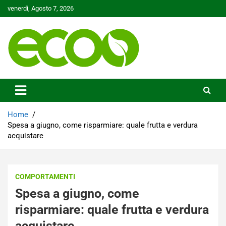
Skip
venerdì, Agosto 7, 2026
to
content
Tutelare il nostro Pianeta è la nostra priorità
Ecoo.it
Home
Spesa a giugno, come risparmiare: quale frutta e verdura
acquistare
COMPORTAMENTI
Spesa a giugno, come
risparmiare: quale frutta e verdura
acquistare