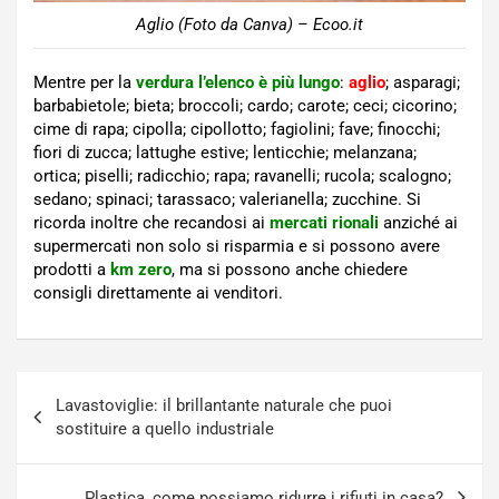
Aglio (Foto da Canva) – Ecoo.it
Mentre per la
verdura l’elenco è più lungo
:
aglio
; asparagi;
barbabietole; bieta; broccoli; cardo; carote; ceci; cicorino;
cime di rapa; cipolla; cipollotto; fagiolini; fave; finocchi;
fiori di zucca; lattughe estive; lenticchie; melanzana;
ortica; piselli; radicchio; rapa; ravanelli; rucola; scalogno;
sedano; spinaci; tarassaco; valerianella; zucchine. Si
ricorda inoltre che recandosi ai
mercati rionali
anziché ai
supermercati non solo si risparmia e si possono avere
prodotti a
km zero
, ma si possono anche chiedere
consigli direttamente ai venditori.
Navigazione
Lavastoviglie: il brillantante naturale che puoi
articoli
sostituire a quello industriale
Plastica, come possiamo ridurre i rifiuti in casa?