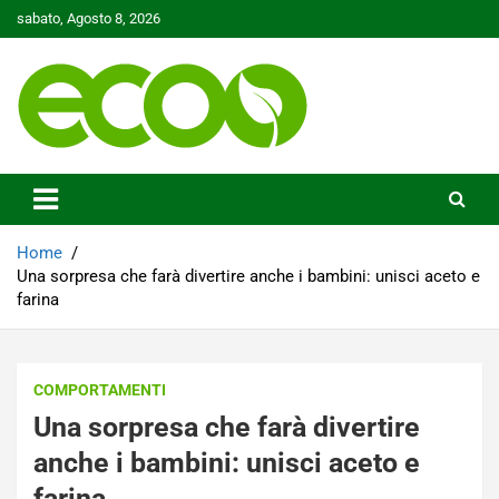
Skip
sabato, Agosto 8, 2026
to
content
Tutelare il nostro Pianeta è la nostra priorità
Ecoo.it
Home
Una sorpresa che farà divertire anche i bambini: unisci aceto e
farina
COMPORTAMENTI
Una sorpresa che farà divertire
anche i bambini: unisci aceto e
farina