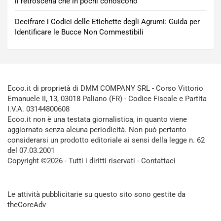
il retroscena che in pochi conoscono
Decifrare i Codici delle Etichette degli Agrumi: Guida per
Identificare le Bucce Non Commestibili
Ecoo.it di proprietà di DMM COMPANY SRL - Corso Vittorio
Emanuele II, 13, 03018 Paliano (FR) - Codice Fiscale e Partita
I.V.A. 03144800608
Ecoo.it non è una testata giornalistica, in quanto viene
aggiornato senza alcuna periodicità. Non può pertanto
considerarsi un prodotto editoriale ai sensi della legge n. 62
del 07.03.2001
Copyright ©2026 - Tutti i diritti riservati -
Contattaci
Le attività pubblicitarie su questo sito sono gestite da
theCoreAdv