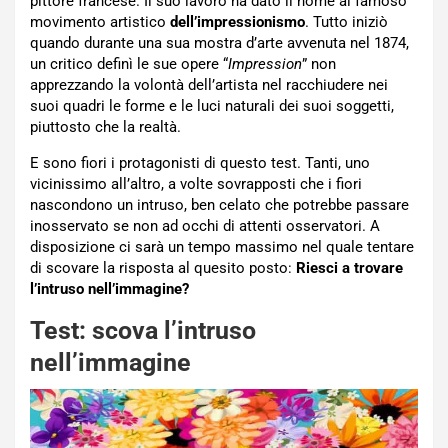
pittore francese. Il suo lavoro ha dato il nome al famoso
movimento artistico
dell’impressionismo
. Tutto iniziò
quando durante una sua mostra d’arte avvenuta nel 1874,
un critico definì le sue opere “
Impression
” non
apprezzando la volontà dell’artista nel racchiudere nei
suoi quadri le forme e le luci naturali dei suoi soggetti,
piuttosto che la realtà.
E sono fiori i protagonisti di questo test. Tanti, uno
vicinissimo all’altro, a volte sovrapposti che i fiori
nascondono un intruso, ben celato che potrebbe passare
inosservato se non ad occhi di attenti osservatori. A
disposizione ci sarà un tempo massimo nel quale tentare
di scovare la risposta al quesito posto:
Riesci a trovare
l’intruso nell’immagine?
Test: scova l’intruso
nell’immagine