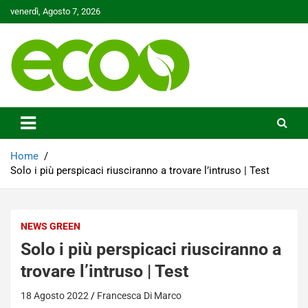
Skip
venerdì, Agosto 7, 2026
to
content
Tutelare il nostro Pianeta è la nostra priorità
Ecoo.it
Home
Solo i più perspicaci riusciranno a trovare l’intruso | Test
NEWS GREEN
Solo i più perspicaci riusciranno a
trovare l’intruso | Test
18 Agosto 2022
Francesca Di Marco