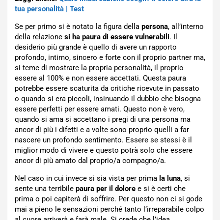
tua personalità | Test
Se per primo si è notato la figura della
persona
, all’interno
della relazione
si ha paura di essere vulnerabili
. Il
desiderio più grande è quello di avere un rapporto
profondo, intimo, sincero e forte con il proprio partner ma,
si teme di mostrare la propria personalità, il proprio
essere al 100% e non essere accettati. Questa paura
potrebbe essere scaturita da critiche ricevute in passato
o quando si era piccoli, insinuando il dubbio che bisogna
essere perfetti per essere amati. Questo non è vero,
quando si ama si accettano i pregi di una persona ma
ancor di più i difetti e a volte sono proprio quelli a far
nascere un profondo sentimento. Essere se stessi è il
miglior modo di vivere e questo potrà solo che essere
ancor di più amato dal proprio/a compagno/a.
Nel caso in cui invece si sia vista per prima
la luna
, si
sente una terribile
paura per il dolore
e si è certi che
prima o poi capiterà di soffrire. Per questo non ci si gode
mai a pieno le sensazioni perché tanto l’irreparabile colpo
al cuore arriverà e farà male. Si crede che l’idea