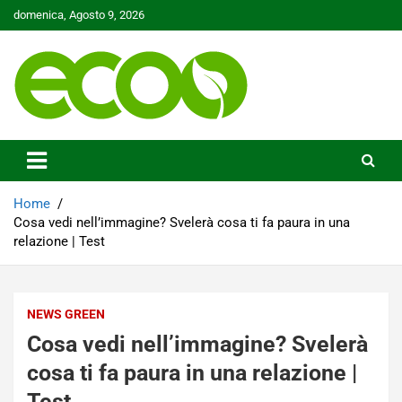
Skip
domenica, Agosto 9, 2026
to
content
Tutelare il nostro Pianeta è la nostra priorità
Ecoo.it
Home
Cosa vedi nell’immagine? Svelerà cosa ti fa paura in una
relazione | Test
NEWS GREEN
Cosa vedi nell’immagine? Svelerà
cosa ti fa paura in una relazione |
Test