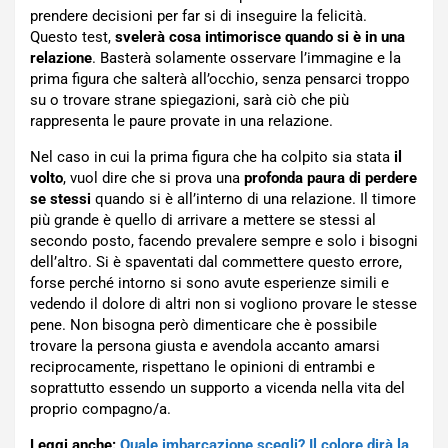
prendere decisioni per far si di inseguire la felicità.
Questo test,
svelerà cosa intimorisce quando si è in una
relazione
. Basterà solamente osservare l’immagine e la
prima figura che salterà all’occhio, senza pensarci troppo
su o trovare strane spiegazioni, sarà ciò che più
rappresenta le paure provate in una relazione.
Nel caso in cui la prima figura che ha colpito sia stata
il
volto
, vuol dire che si prova una
profonda paura di perdere
se stessi
quando si è all’interno di una relazione. Il timore
più grande è quello di arrivare a mettere se stessi al
secondo posto, facendo prevalere sempre e solo i bisogni
dell’altro. Si è spaventati dal commettere questo errore,
forse perché intorno si sono avute esperienze simili e
vedendo il dolore di altri non si vogliono provare le stesse
pene. Non bisogna però dimenticare che è possibile
trovare la persona giusta e avendola accanto amarsi
reciprocamente, rispettano le opinioni di entrambi e
soprattutto essendo un supporto a vicenda nella vita del
proprio compagno/a.
Leggi anche:
Quale imbarcazione scegli? Il colore dirà la