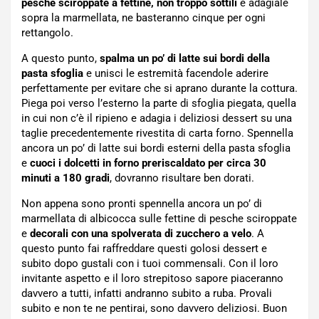
pesche sciroppate a fettine, non troppo sottili
e adagiale
sopra la marmellata, ne basteranno cinque per ogni
rettangolo.
A questo punto,
spalma un po’ di latte sui bordi della
pasta sfoglia
e unisci le estremità facendole aderire
perfettamente per evitare che si aprano durante la cottura.
Piega poi verso l’esterno la parte di sfoglia piegata, quella
in cui non c’è il ripieno e adagia i deliziosi dessert su una
taglie precedentemente rivestita di carta forno. Spennella
ancora un po’ di latte sui bordi esterni della pasta sfoglia
e
cuoci i dolcetti in forno preriscaldato per circa 30
minuti a 180 gradi
, dovranno risultare ben dorati.
Non appena sono pronti spennella ancora un po’ di
marmellata di albicocca sulle fettine di pesche sciroppate
e
decorali con una spolverata di zucchero a velo
. A
questo punto fai raffreddare questi golosi dessert e
subito dopo gustali con i tuoi commensali. Con il loro
invitante aspetto e il loro strepitoso sapore piaceranno
davvero a tutti, infatti andranno subito a ruba. Provali
subito e non te ne pentirai, sono davvero deliziosi. Buon