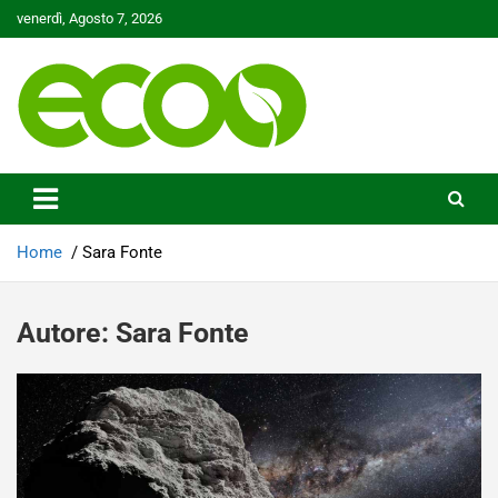
Skip
venerdì, Agosto 7, 2026
to
content
Tutelare il nostro Pianeta è la nostra priorità
Ecoo.it
Home
Sara Fonte
Autore:
Sara Fonte