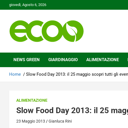
Skip
giovedì, Agosto 6, 2026
to
content
Tutelare il nostro Pianeta è la nostra priorità
Ecoo.it
NEWS GREEN
GIARDINAGGIO
ALIMENTAZIONE
Home
Slow Food Day 2013: il 25 maggio scopri tutti gli even
ALIMENTAZIONE
Slow Food Day 2013: il 25 maggi
23 Maggio 2013
Gianluca Rini