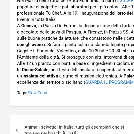
Nel Piazza della Città dell’Altra Economia, a cura di
Slow 
popolare di polpette e poi laboratori per i più golosi. Alle 
professionale Tu Chef. Alle 19 l’inaugurazione dell’
orto dei
Eventi in tutta Italia
A
Genova
, in Piazza De Ferrari, la degustazione della tort
cioccolato delle uova di Pasqua. A Firenze, in Piazza SS. 
sulle buone pratiche da attuare, che consistono nelle rice
con gli avanzi
. Si farà il punto sulla solidarietà legata prop
Cagni e il Parco del Valentino, dalle 10:30 alle 23. Si inizi
l’Ambiente della città. Si prosegue con altri interventi di esp
Alle 12 un pranzo con piatti a base di ingredienti riciclati
la
Disco-Salade
, una festa dell’insalata recuperata al merc
un’
insalata collettiva
a ritmo di musica elettronica. A
Pale
eccellenze del territorio siciliano (
GUARDA IL PROGRAMMA
Tags:
Slow Food
Navigazione
Animali selvatici in Italia: tutti gli esemplari che si
articoli
trovano nei boschi [FOTO]