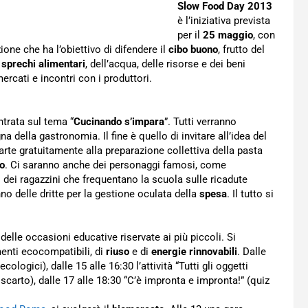
Slow Food Day 2013
è l’iniziativa prevista
per il
25 maggio
, con
zione che ha l’obiettivo di difendere il
cibo buono
, frutto del
i
sprechi alimentari
, dell’acqua, delle risorse e dei beni
rcati e incontri con i produttori.
ntrata sul tema “
Cucinando s’impara
”. Tutti verranno
na della gastronomia. Il fine è quello di invitare all’idea del
arte gratuitamente alla preparazione collettiva della pasta
o
. Ci saranno anche dei personaggi famosi, come
i dei ragazzini che frequentano la scuola sulle ricadute
no delle dritte per la gestione oculata della
spesa
. Il tutto si
elle occasioni educative riservate ai più piccoli. Si
menti ecocompatibili, di
riuso
e di
energie rinnovabili
. Dalle
cologici), dalle 15 alle 16:30 l’attività “Tutti gli oggetti
 scarto), dalle 17 alle 18:30 “C’è impronta e impronta!” (quiz