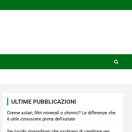
ULTIME PUBBLICAZIONI
Creme solari, filtri minerali o chimici? Le differenze che
è utile conoscere prima dell’estate
Sei luoghi straordinari che rischiano di cambiare per