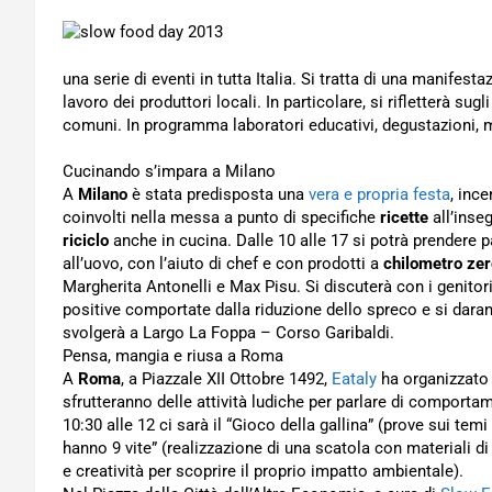
una serie di eventi in tutta Italia. Si tratta di una manifesta
lavoro dei produttori locali. In particolare, si rifletterà sugl
comuni. In programma laboratori educativi, degustazioni, me
Cucinando s’impara a Milano
A
Milano
è stata predisposta una
vera e propria festa
, ince
coinvolti nella messa a punto di specifiche
ricette
all’inseg
riciclo
anche in cucina. Dalle 10 alle 17 si potrà prendere p
all’uovo, con l’aiuto di chef e con prodotti a
chilometro zer
Margherita Antonelli e Max Pisu. Si discuterà con i genitor
positive comportate dalla riduzione dello spreco e si daran
svolgerà a Largo La Foppa – Corso Garibaldi.
Pensa, mangia e riusa a Roma
A
Roma
, a Piazzale XII Ottobre 1492,
Eataly
ha organizzato d
sfrutteranno delle attività ludiche per parlare di comporta
10:30 alle 12 ci sarà il “Gioco della gallina” (prove sui temi e
hanno 9 vite” (realizzazione di una scatola con materiali di
e creatività per scoprire il proprio impatto ambientale).