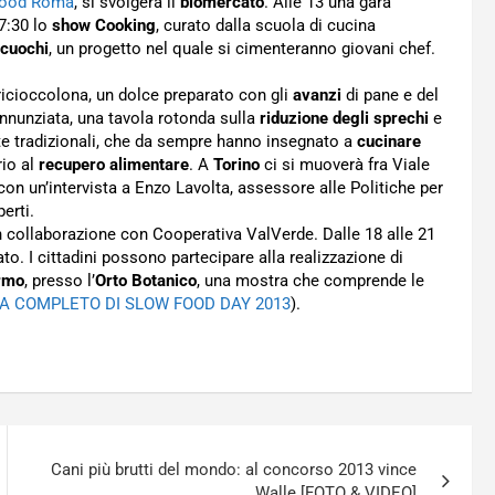
Food Roma
, si svolgerà il
biomercato
. Alle 13 una gara
17:30 lo
show Cooking
, curato dalla scuola di cucina
 cuochi
, un progetto nel quale si cimenteranno giovani chef.
a ricioccolona, un dolce preparato con gli
avanzi
di pane e del
Annunziata, una tavola rotonda sulla
riduzione degli sprechi
e
tte tradizionali, che da sempre hanno insegnato a
cucinare
rio al
recupero alimentare
. A
Torino
ci si muoverà fra Viale
a con un’intervista a Enzo Lavolta, assessore alle Politiche per
erti.
, in collaborazione con Cooperativa ValVerde. Dalle 18 alle 21
ato. I cittadini possono partecipare alla realizzazione di
rmo
, presso l’
Orto Botanico
, una mostra che comprende le
 COMPLETO DI SLOW FOOD DAY 2013
).
Cani più brutti del mondo: al concorso 2013 vince
Walle [FOTO & VIDEO]