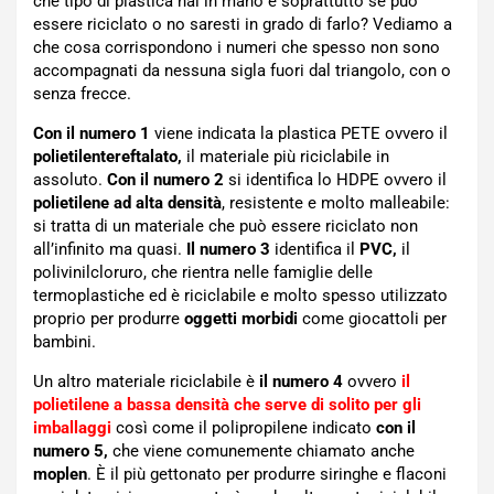
che tipo di plastica hai in mano e soprattutto se può
essere riciclato o no saresti in grado di farlo? Vediamo a
che cosa corrispondono i numeri che spesso non sono
accompagnati da nessuna sigla fuori dal triangolo, con o
senza frecce.
Con il numero 1
viene indicata la plastica PETE ovvero il
polietilentereftalato,
il materiale più riciclabile in
assoluto.
Con il numero 2
si identifica lo HDPE ovvero il
polietilene ad alta densità
, resistente e molto malleabile:
si tratta di un materiale che può essere riciclato non
all’infinito ma quasi.
Il numero 3
identifica il
PVC,
il
polivinilcloruro, che rientra nelle famiglie delle
termoplastiche ed è riciclabile e molto spesso utilizzato
proprio per produrre
oggetti morbidi
come giocattoli per
bambini.
Un altro materiale riciclabile è
il numero 4
ovvero
il
polietilene a bassa densità che serve di solito per gli
imballaggi
così come il polipropilene indicato
con il
numero 5,
che viene comunemente chiamato anche
moplen
. È il più gettonato per produrre siringhe e flaconi