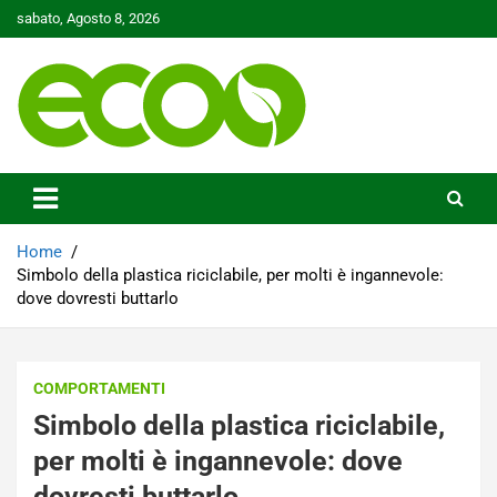
Skip
sabato, Agosto 8, 2026
to
content
Tutelare il nostro Pianeta è la nostra priorità
Ecoo.it
Home
Simbolo della plastica riciclabile, per molti è ingannevole:
dove dovresti buttarlo
COMPORTAMENTI
Simbolo della plastica riciclabile,
per molti è ingannevole: dove
dovresti buttarlo