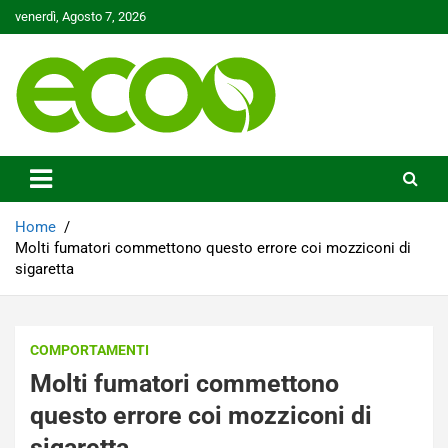
Skip
venerdì, Agosto 7, 2026
to
content
Tutelare il nostro Pianeta è la nostra priorità
Ecoo.it
Home
Molti fumatori commettono questo errore coi mozziconi di
sigaretta
COMPORTAMENTI
Molti fumatori commettono
questo errore coi mozziconi di
sigaretta