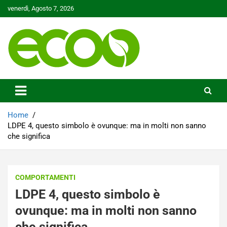
Skip
venerdì, Agosto 7, 2026
to
content
Tutelare il nostro Pianeta è la nostra priorità
Ecoo.it
Home
LDPE 4, questo simbolo è ovunque: ma in molti non sanno
che significa
COMPORTAMENTI
LDPE 4, questo simbolo è
ovunque: ma in molti non sanno
che significa