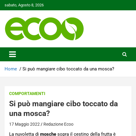
Skip
sabato, Agosto 8, 2026
to
content
Tutelare il nostro Pianeta è la nostra priorità
Ecoo.it
Home
Si può mangiare cibo toccato da una mosca?
COMPORTAMENTI
Si può mangiare cibo toccato da
una mosca?
17 Maggio 2022
Redazione Ecoo
La nuvoletta di
mosche
sopra il cestino della frutta è