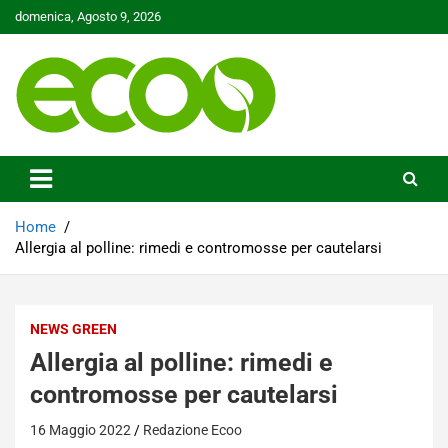
Skip
domenica, Agosto 9, 2026
to
content
Tutelare il nostro Pianeta è la nostra priorità
Ecoo.it
Home
Allergia al polline: rimedi e contromosse per cautelarsi
NEWS GREEN
Allergia al polline: rimedi e
contromosse per cautelarsi
16 Maggio 2022
Redazione Ecoo