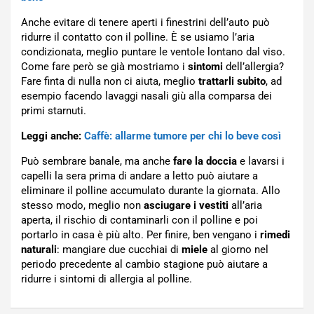
Anche evitare di tenere aperti i finestrini dell’auto può
ridurre il contatto con il polline. È se usiamo l’aria
condizionata, meglio puntare le ventole lontano dal viso.
Come fare però se già mostriamo i
sintomi
dell’allergia?
Fare finta di nulla non ci aiuta, meglio
trattarli subito
, ad
esempio facendo lavaggi nasali giù alla comparsa dei
primi starnuti.
Leggi anche:
Caffè: allarme tumore per chi lo beve così
Può sembrare banale, ma anche
fare la doccia
e lavarsi i
capelli la sera prima di andare a letto può aiutare a
eliminare il polline accumulato durante la giornata. Allo
stesso modo, meglio non
asciugare i vestiti
all’aria
aperta, il rischio di contaminarli con il polline e poi
portarlo in casa è più alto. Per finire, ben vengano i
rimedi
naturali
: mangiare due cucchiai di
miele
al giorno nel
periodo precedente al cambio stagione può aiutare a
ridurre i sintomi di allergia al polline.