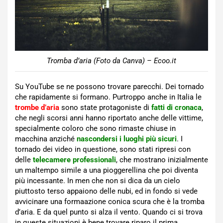
Tromba d’aria (Foto da Canva) – Ecoo.it
Su YouTube se ne possono trovare parecchi. Dei tornado
che rapidamente si formano. Purtroppo anche in Italia le
trombe d’aria
sono state protagoniste di
fatti di cronaca
,
che negli scorsi anni hanno riportato anche delle vittime,
specialmente coloro che sono rimaste chiuse in
macchina anziché
nascondersi i luoghi più sicuri
. I
tornado dei video in questione, sono stati ripresi con
delle
telecamere professionali
, che mostrano inizialmente
un maltempo simile a una pioggerellina che poi diventa
più incessante. In men che non si dica da un cielo
piuttosto terso appaiono delle nubi, ed in fondo si vede
avvicinare una formaazione conica scura che è la tromba
d’aria. E da quel punto si alza il vento. Quando ci si trova
in queste situazioni è bene trovare riparo il prima