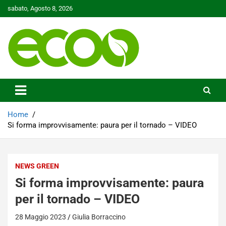
Skip
sabato, Agosto 8, 2026
to
content
Tutelare il nostro Pianeta è la nostra priorità
Ecoo.it
Home
Si forma improvvisamente: paura per il tornado – VIDEO
NEWS GREEN
Si forma improvvisamente: paura
per il tornado – VIDEO
28 Maggio 2023
Giulia Borraccino