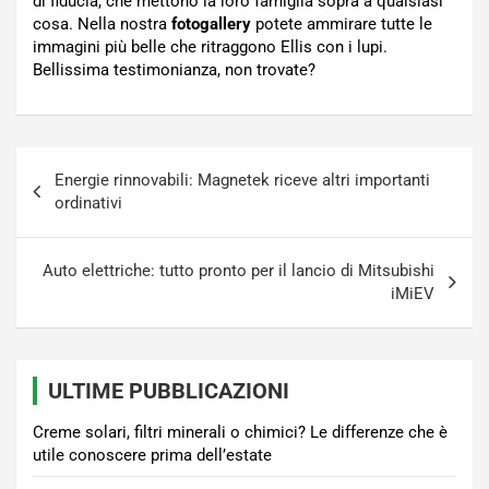
di fiducia, che mettono la loro famiglia sopra a qualsiasi
cosa. Nella nostra
fotogallery
potete ammirare tutte le
immagini più belle che ritraggono Ellis con i lupi.
Bellissima testimonianza, non trovate?
Navigazione
Energie rinnovabili: Magnetek riceve altri importanti
articoli
ordinativi
Auto elettriche: tutto pronto per il lancio di Mitsubishi
iMiEV
ULTIME PUBBLICAZIONI
Creme solari, filtri minerali o chimici? Le differenze che è
utile conoscere prima dell’estate