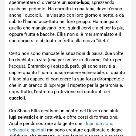
sperimentare di diventare un
uomo-lupo
, sprezzando
qualsiasi pericolo. Ha dormito in una tana, dove c’erano
anche i cuccioli. Ha vissuto con loro giorno e notte, e da
subito l’hanno accettato nel loro gruppo. Ha mangiato
quello che mangiavano loro, quindi cervi e alci per lo più,
oppure frutta e bacche. Ellis non si è mai ammalato e il
suo corpo si è abituato in fretta alla nuova “dieta”.
Certo non sono mancate le situazioni di paura, due volte
ha rischiato la vita (una per un pezzo di carne, l’altra per
l’acqua). Entrambi gli episodi, però, gli sono serviti a
capire quanto l’uomo possa essere vulnerabile, di quanto
il lupo sia capace di contenere la sua forza dirompente e
che in un branco di lupi vige il rispetto per la gerarchia e,
soprattutto, l’estrema protezione nei confronti dei
cuccioli
.
Ora Shaun Ellis gestisce un centro nel Devon che aiuta
lupi selvatici
e in cattività, e offre corsi di formazione.
Anche per dimostrare alla gente che
i lupi non sono
selvaggi e spietati
ma sono creature equilibrate e degne