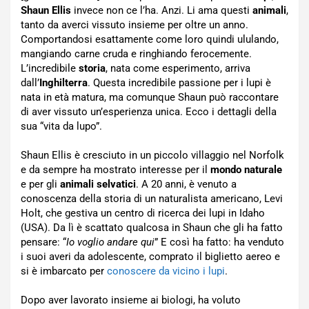
Shaun Ellis
invece non ce l’ha. Anzi. Li ama questi
animali
,
tanto da averci vissuto insieme per oltre un anno.
Comportandosi esattamente come loro quindi ululando,
mangiando carne cruda e ringhiando ferocemente.
L’incredibile
storia
, nata come esperimento, arriva
dall’
Inghilterra
. Questa incredibile passione per i lupi è
nata in età matura, ma comunque Shaun può raccontare
di aver vissuto un’esperienza unica. Ecco i dettagli della
sua “vita da lupo”.
Shaun Ellis è cresciuto in un piccolo villaggio nel Norfolk
e da sempre ha mostrato interesse per il
mondo naturale
e per gli
animali selvatici
. A 20 anni, è venuto a
conoscenza della storia di un naturalista americano, Levi
Holt, che gestiva un centro di ricerca dei lupi in Idaho
(USA). Da lì è scattato qualcosa in Shaun che gli ha fatto
pensare: “
Io voglio andare qui
” E così ha fatto: ha venduto
i suoi averi da adolescente, comprato il biglietto aereo e
si è imbarcato per
conoscere da vicino i lupi
.
Dopo aver lavorato insieme ai biologi, ha voluto