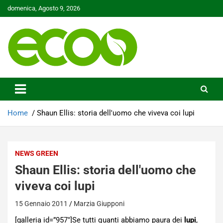
Skip
domenica, Agosto 9, 2026
to
content
Tutelare il nostro Pianeta è la nostra priorità
Ecoo.it
Home
Shaun Ellis: storia dell'uomo che viveva coi lupi
NEWS GREEN
Shaun Ellis: storia dell'uomo che
viveva coi lupi
15 Gennaio 2011
Marzia Giupponi
[galleria id=”957″]Se tutti quanti abbiamo paura dei
lupi
,