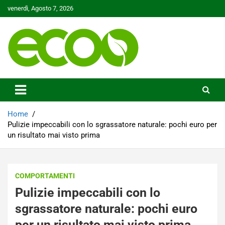
Skip
venerdì, Agosto 7, 2026
to
content
Tutelare il nostro Pianeta è la nostra priorità
Ecoo.it
Home
Pulizie impeccabili con lo sgrassatore naturale: pochi euro per
un risultato mai visto prima
COMPORTAMENTI
Pulizie impeccabili con lo
sgrassatore naturale: pochi euro
per un risultato mai visto prima