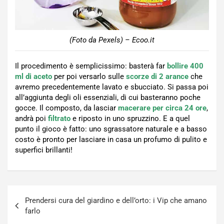
(Foto da Pexels) – Ecoo.it
Il procedimento è semplicissimo: basterà far
bollire 400
ml di aceto
per poi versarlo sulle
scorze di 2 arance
che
avremo precedentemente lavato e sbucciato. Si passa poi
all’aggiunta degli oli essenziali, di cui basteranno poche
gocce. Il composto, da lasciar
macerare per circa 24 ore
,
andrà poi
filtrato
e riposto in uno spruzzino. E a quel
punto il gioco è fatto: uno sgrassatore naturale e a basso
costo è pronto per lasciare in casa un profumo di pulito e
superfici brillanti!
Navigazione
Prendersi cura del giardino e dell’orto: i Vip che amano
articoli
farlo