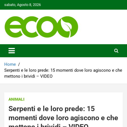
Skip
sabato, Agosto 8, 2026
to
content
Tutelare il nostro Pianeta è la nostra priorità
Ecoo.it
Home
Serpenti e le loro prede: 15 momenti dove loro agiscono e che
mettono i brividi – VIDEO
ANIMALI
Serpenti e le loro prede: 15
momenti dove loro agiscono e che
mettono i brividi – VIDEO