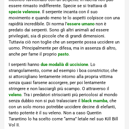
essere rimasto indifferente. Specie se si trattava di
specie velenose
. Il serpente incanta con il suo
movimento e quando meno te lo aspetti colpisce con una
rapidità incredibile. Di norma l’
essere umano
non è
predato dai serpenti. Sono gli altri animali ad essere
privilegiati, sia di piccole che di grandi dimensioni.
Tuttavia ciò non toglie che un serpente possa uccidere un
uomo. Principalmente per difesa, ma in assenza di altro,
anche per farne il proprio
pasto
.
I serpenti hanno
due modalià di uccisione
. Lo
strangolamento, come ad esempio i boa constrictor, che
si attorcigliano lentamente intorno alla propria vittima
senza quasi farsene accorgere, per poi lentamente
stringere e non lasciargli più scampo. O attraverso il
veleno
. Tra i predatori striscianti più pericolosi al mondo
senza dubbio non si può tralasciare il
black mamba
, che
con un solo morso potrebbe uccidere decine di elefanti,
tanto potente è il su veleno. Non a caso Quentin
Tarantino lo ha scelto come “arma” letale nel suo Kill Bill
Vol II.