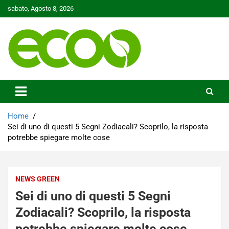
Skip
sabato, Agosto 8, 2026
to
content
Tutelare il nostro Pianeta è la nostra priorità
Ecoo.it
Home
Sei di uno di questi 5 Segni Zodiacali? Scoprilo, la risposta
potrebbe spiegare molte cose
NEWS GREEN
Sei di uno di questi 5 Segni
Zodiacali? Scoprilo, la risposta
potrebbe spiegare molte cose