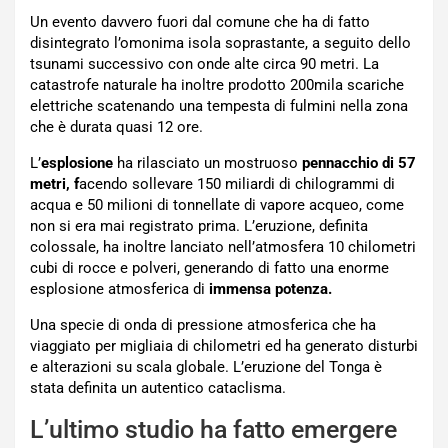
Un evento davvero fuori dal comune che ha di fatto
disintegrato l’omonima isola soprastante, a seguito dello
tsunami successivo con onde alte circa 90 metri. La
catastrofe naturale ha inoltre prodotto 200mila scariche
elettriche scatenando una tempesta di fulmini nella zona
che è durata quasi 12 ore.
L’
esplosione
ha rilasciato un mostruoso
pennacchio di 57
metri, f
acendo sollevare 150 miliardi di chilogrammi di
acqua e 50 milioni di tonnellate di vapore acqueo, come
non si era mai registrato prima. L’eruzione, definita
colossale, ha inoltre lanciato nell’atmosfera 10 chilometri
cubi di rocce e polveri, generando di fatto una enorme
esplosione atmosferica di
immensa potenza.
Una specie di onda di pressione atmosferica che ha
viaggiato per migliaia di chilometri ed ha generato disturbi
e alterazioni su scala globale. L’eruzione del Tonga è
stata definita un autentico cataclisma.
L’ultimo studio ha fatto emergere