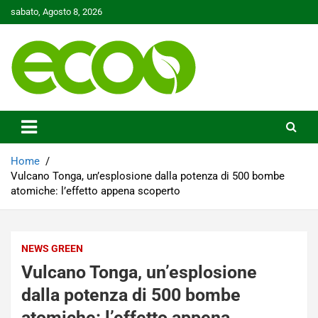
Skip
sabato, Agosto 8, 2026
to
content
Tutelare il nostro Pianeta è la nostra priorità
Ecoo.it
Home
Vulcano Tonga, un’esplosione dalla potenza di 500 bombe
atomiche: l’effetto appena scoperto
NEWS GREEN
Vulcano Tonga, un’esplosione
dalla potenza di 500 bombe
atomiche: l’effetto appena