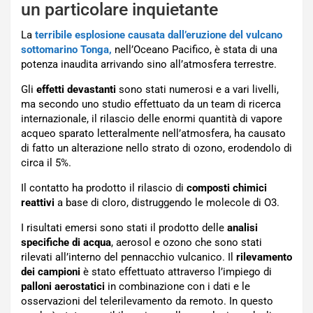
un particolare inquietante
La
terribile esplosione causata dall’eruzione del vulcano
sottomarino Tonga,
nell’Oceano Pacifico, è stata di una
potenza inaudita arrivando sino all’atmosfera terrestre.
Gli
effetti devastanti
sono stati numerosi e a vari livelli,
ma secondo uno studio effettuato da un team di ricerca
internazionale, il rilascio delle enormi quantità di vapore
acqueo sparato letteralmente nell’atmosfera, ha causato
di fatto un alterazione nello strato di ozono, erodendolo di
circa il 5%.
Il contatto ha prodotto il rilascio di
composti chimici
reattivi
a base di cloro, distruggendo le molecole di O3.
I risultati emersi sono stati il prodotto delle
analisi
specifiche di acqua
, aerosol e ozono che sono stati
rilevati all’interno del pennacchio vulcanico. Il
rilevamento
dei campioni
è stato effettuato attraverso l’impiego di
palloni aerostatici
in combinazione con i dati e le
osservazioni del telerilevamento da remoto. In questo