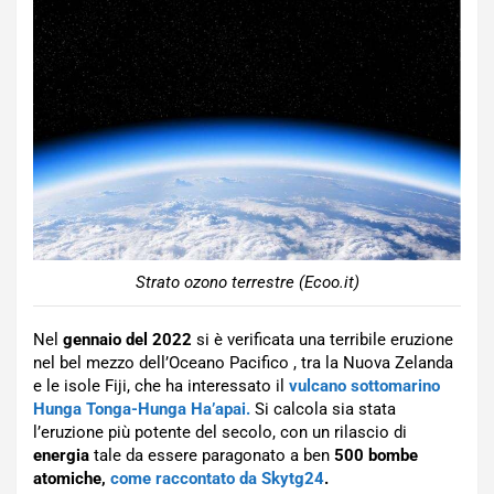
Strato ozono terrestre (Ecoo.it)
Nel
gennaio del 2022
si è verificata una terribile eruzione
nel bel mezzo dell’Oceano Pacifico , tra la Nuova Zelanda
e le isole Fiji, che ha interessato il
vulcano sottomarino
Hunga Tonga-Hunga Ha’apai.
Si calcola sia stata
l’eruzione più potente del secolo, con un rilascio di
energia
tale da essere paragonato a ben
500 bombe
atomiche,
come raccontato da Skytg24
.