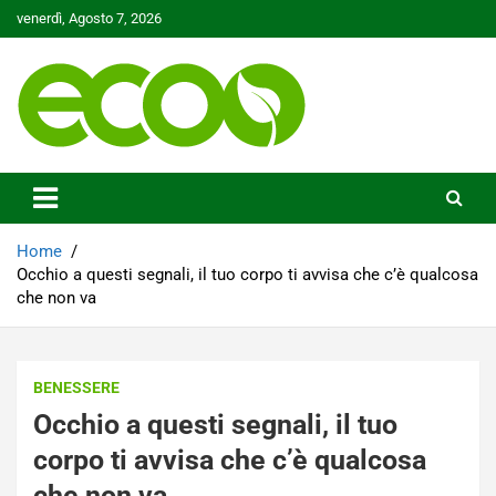
Skip
venerdì, Agosto 7, 2026
to
content
Tutelare il nostro Pianeta è la nostra priorità
Ecoo.it
Home
Occhio a questi segnali, il tuo corpo ti avvisa che c’è qualcosa
che non va
BENESSERE
Occhio a questi segnali, il tuo
corpo ti avvisa che c’è qualcosa
che non va