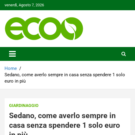
Skip
venerdì, Agosto 7, 2026
to
content
Tutelare il nostro Pianeta è la nostra priorità
Ecoo.it
Home
Sedano, come averlo sempre in casa senza spendere 1 solo
euro in più
GIARDINAGGIO
Sedano, come averlo sempre in
casa senza spendere 1 solo euro
in più