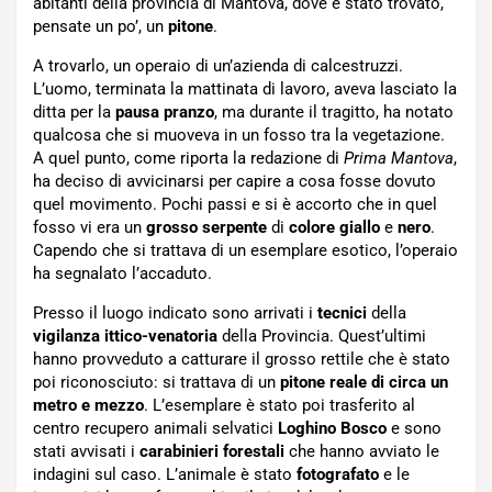
abitanti della provincia di Mantova, dove è stato trovato,
pensate un po’, un
pitone
.
A trovarlo, un operaio di un’azienda di calcestruzzi.
L’uomo, terminata la mattinata di lavoro, aveva lasciato la
ditta per la
pausa pranzo
, ma durante il tragitto, ha notato
qualcosa che si muoveva in un fosso tra la vegetazione.
A quel punto, come riporta la redazione di
Prima Mantova
,
ha deciso di avvicinarsi per capire a cosa fosse dovuto
quel movimento. Pochi passi e si è accorto che in quel
fosso vi era un
grosso serpente
di
colore giallo
e
nero
.
Capendo che si trattava di un esemplare esotico, l’operaio
ha segnalato l’accaduto.
Presso il luogo indicato sono arrivati i
tecnici
della
vigilanza ittico-venatoria
della Provincia. Quest’ultimi
hanno provveduto a catturare il grosso rettile che è stato
poi riconosciuto: si trattava di un
pitone reale di circa un
metro e mezzo
. L’esemplare è stato poi trasferito al
centro recupero animali selvatici
Loghino
Bosco
e sono
stati avvisati i
carabinieri forestali
che hanno avviato le
indagini sul caso. L’animale è stato
fotografato
e le