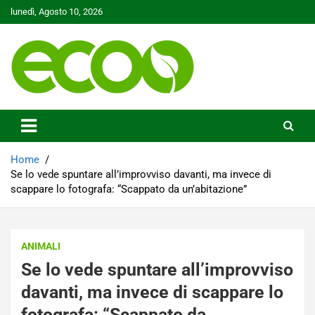
Skip
lunedì, Agosto 10, 2026
to
content
Tutelare il nostro Pianeta è la nostra priorità
Ecoo.it
Home
Se lo vede spuntare all’improvviso davanti, ma invece di
scappare lo fotografa: “Scappato da un’abitazione”
ANIMALI
Se lo vede spuntare all’improvviso
davanti, ma invece di scappare lo
fotografa: “Scappato da