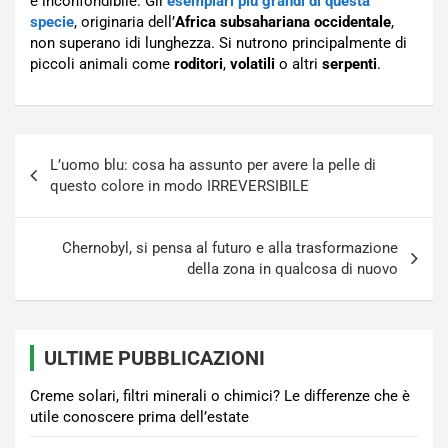
e inconfondibile. Gli
esemplari più grandi di questa
specie
, originaria dell’
Africa subsahariana occidentale
,
non superano idi lunghezza. Si nutrono principalmente di
piccoli animali come
roditori
,
volatili
o altri
serpenti
.
Navigazione
L’uomo blu: cosa ha assunto per avere la pelle di
articoli
questo colore in modo IRREVERSIBILE
Chernobyl, si pensa al futuro e alla trasformazione
della zona in qualcosa di nuovo
ULTIME PUBBLICAZIONI
Creme solari, filtri minerali o chimici? Le differenze che è
utile conoscere prima dell’estate