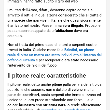
immagini hanno fatto subito il giro del web.
I militari dell’Arma, difatti, dovranno capire come sia
arrivato il rettile in quella zona considerato che si tratta di
una specie che non vive in Italia e che quasi sicuramente
è arrivato nel nostro Paese in
maniera
illegale
. Probabile
possa essere scappato da un’
abitazione
dove era
detenuto.
Non si tratta del primo caso di pitoni o serpenti esotici
trovati in Italia. Qualche mese fa a
Brindisi, un pitone
reale di oltre un metro era stato individuato all’interno del
cofano di un’auto
e per recuperarlo era stato necessario
l’intervento dei
vigili del fuoco
.
Il pitone reale: caratteristiche
Il pitone reale, detto anche
pitone palla
per via della tipica
posizione che assume, non è dotato di
veleno
, ma fa
parte dei
costrittori
, ossia serpenti che immobilizzano ed
uccidono le loro prede stritolandole con forza. Il suo
colore
brunastro
con
striature nere
lo rende affascinante