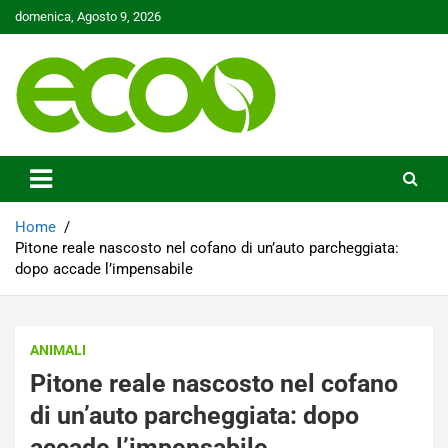
Skip
domenica, Agosto 9, 2026
to
content
Tutelare il nostro Pianeta è la nostra priorità
Ecoo.it
Home
Pitone reale nascosto nel cofano di un’auto parcheggiata:
dopo accade l’impensabile
ANIMALI
Pitone reale nascosto nel cofano
di un’auto parcheggiata: dopo
accade l’impensabile