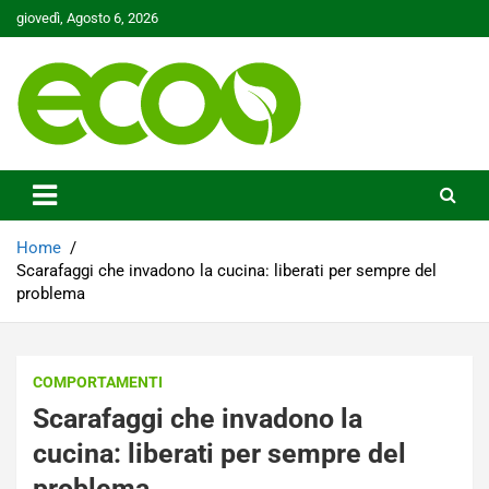
Skip
giovedì, Agosto 6, 2026
to
content
Tutelare il nostro Pianeta è la nostra priorità
Ecoo.it
Home
Scarafaggi che invadono la cucina: liberati per sempre del
problema
COMPORTAMENTI
Scarafaggi che invadono la
cucina: liberati per sempre del
problema