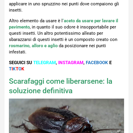
applicare in uno spruzzino nei punti dove compaiono gli
insetti.
Altro elemento da usare è l
‘aceto da usare per lavare il
pavimento
, in quanto il suo odore è insopportabile per
questi insetti. Un altro potentissimo alleato per
sbarazzarsi di questi insetti è un composto creato con
rosmarino, alloro e aglio
da posizionare nei punti
infestati.
SEGUICI SU
TELEGRAM
,
INSTAGRAM
,
FACEBOOK
E
T
I
K
T
O
K
Scarafaggi come liberarsene: la
soluzione definitiva