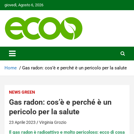
Skip
giovedì, Agosto 6, 2026
to
content
Tutelare il nostro Pianeta è la nostra priorità
Ecoo.it
Home
Gas radon: cos’è e perché è un pericolo per la salute
NEWS GREEN
Gas radon: cos’è e perché è un
pericolo per la salute
23 Aprile 2023
Virginia Grozio
Il gas radon è radioattivo e molto pericoloso: ecco di cosa