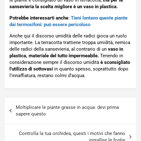
le piante è consigliato un vaso in terracotta,
ma per la
sansevieria la scelta migliore è un vaso in plastica.
Potrebbe interessarti anche
:
Tieni lontano queste piante
dai termosifoni: può essere pericoloso
Anche qui il discorso umidità delle radici gioca un ruolo
importante. La terracotta trattiene troppa umidità, nemica
delle radici della sansevieria, al contrario di un
vaso in
plastica, materiale del tutto impermeabile.
Tenendo in
considerazione sempre il discorso umidità
è sconsigliato
l’utilizzo di sottovasi
in quanto spesso, soprattutto dopo
l’innaffiatura, restano colmi d’acqua.
Navigazione
Moltiplicare le piante grasse in acqua: devi prima
articoli
sapere questo
Controlla la tua orchidea, questi i motivi che fanno
ingiallire le foglie