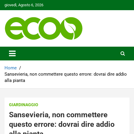
Skip
giovedì, Agosto 6, 2026
to
content
Tutelare il nostro Pianeta è la nostra priorità
Ecoo.it
Home
Sansevieria, non commettere questo errore: dovrai dire addio
alla pianta
GIARDINAGGIO
Sansevieria, non commettere
questo errore: dovrai dire addio
alla pianta