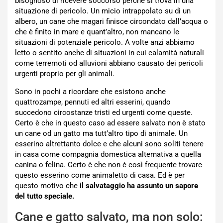
bisognoso di ricevere soccorso perché si trova in una
situazione di pericolo. Un micio intrappolato su di un
albero, un cane che magari finisce circondato dall’acqua o
che è finito in mare e quant’altro, non mancano le
situazioni di potenziale pericolo. A volte anzi abbiamo
letto o sentito anche di situazioni in cui calamità naturali
come terremoti od alluvioni abbiano causato dei pericoli
urgenti proprio per gli animali.
Sono in pochi a ricordare che esistono anche
quattrozampe, pennuti ed altri esserini, quando
succedono circostanze tristi ed urgenti come queste.
Certo è che in questo caso ad essere salvato non è stato
un cane od un gatto ma tutt’altro tipo di animale. Un
esserino altrettanto dolce e che alcuni sono soliti tenere
in casa come compagnia domestica alternativa a quella
canina o felina. Certo è che non è così frequente trovare
questo esserino come animaletto di casa. Ed è per
questo motivo che
il salvataggio ha assunto un sapore
del tutto speciale.
Cane e gatto salvato, ma non solo: