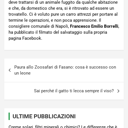
deve trattarsi di un animale fuggito da qualche abitazione
e che, da domestico che era, si è ritrovato ad essere un
trovatello. Ci è voluto pure un carro attrezzi per portare al
termine le operazioni, e non poca apprensione. Il
consigliere comunale di Napoli,
Francesco Emilio Borrelli
,
ha pubblicato il filmato del salvataggio sulla propria
pagina Facebook.
Navigazione
Paura allo Zoosafari di Fasano: cosa è successo con
articoli
un leone
Sai perché il gatto ti lecca sempre il viso?
ULTIME PUBBLICAZIONI
Creme solari, filtri minerali o chimici? Le differenze che è