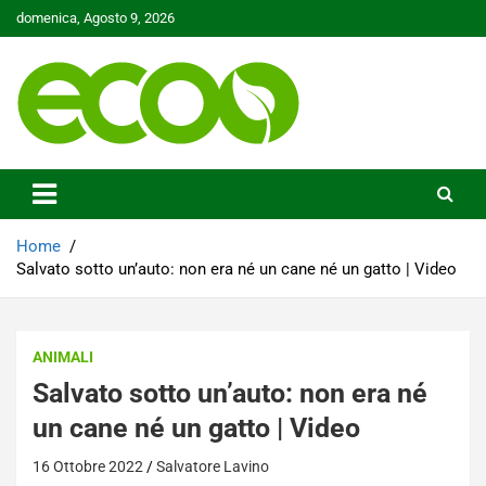
Skip
domenica, Agosto 9, 2026
to
content
Tutelare il nostro Pianeta è la nostra priorità
Ecoo.it
Home
Salvato sotto un’auto: non era né un cane né un gatto | Video
ANIMALI
Salvato sotto un’auto: non era né
un cane né un gatto | Video
16 Ottobre 2022
Salvatore Lavino