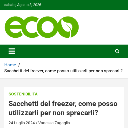
Skip
sabato, Agosto 8, 2026
to
content
Tutelare il nostro Pianeta è la nostra priorità
Ecoo.it
Home
Sacchetti del freezer, come posso utilizzarli per non sprecarli?
SOSTENIBILITÀ
Sacchetti del freezer, come posso
utilizzarli per non sprecarli?
24 Luglio 2024
Vanessa Zagaglia