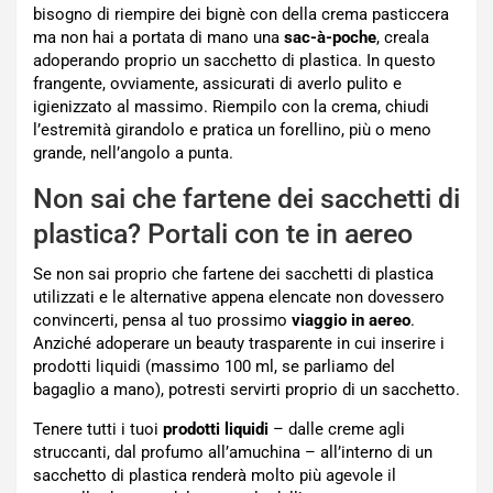
bisogno di riempire dei bignè con della crema pasticcera
ma non hai a portata di mano una
sac-à-poche
, creala
adoperando proprio un sacchetto di plastica. In questo
frangente, ovviamente, assicurati di averlo pulito e
igienizzato al massimo. Riempilo con la crema, chiudi
l’estremità girandolo e pratica un forellino, più o meno
grande, nell’angolo a punta.
Non sai che fartene dei sacchetti di
plastica? Portali con te in aereo
Se non sai proprio che fartene dei sacchetti di plastica
utilizzati e le alternative appena elencate non dovessero
convincerti, pensa al tuo prossimo
viaggio in aereo
.
Anziché adoperare un beauty trasparente in cui inserire i
prodotti liquidi (massimo 100 ml, se parliamo del
bagaglio a mano), potresti servirti proprio di un sacchetto.
Tenere tutti i tuoi
prodotti liquidi
– dalle creme agli
struccanti, dal profumo all’amuchina – all’interno di un
sacchetto di plastica renderà molto più agevole il