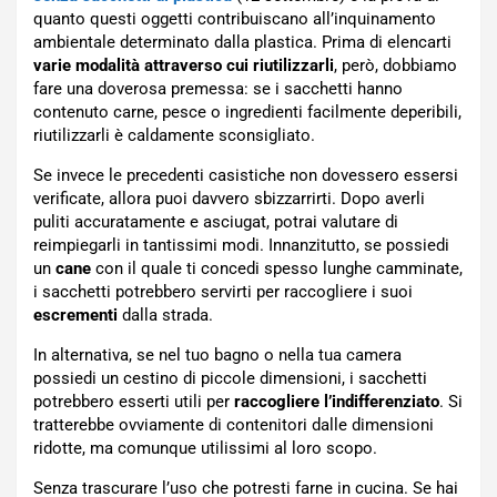
quanto questi oggetti contribuiscano all’inquinamento
ambientale determinato dalla plastica. Prima di elencarti
varie modalità attraverso cui riutilizzarli
, però, dobbiamo
fare una doverosa premessa: se i sacchetti hanno
contenuto carne, pesce o ingredienti facilmente deperibili,
riutilizzarli è caldamente sconsigliato.
Se invece le precedenti casistiche non dovessero essersi
verificate, allora puoi davvero sbizzarrirti. Dopo averli
puliti accuratamente e asciugat, potrai valutare di
reimpiegarli in tantissimi modi. Innanzitutto, se possiedi
un
cane
con il quale ti concedi spesso lunghe camminate,
i sacchetti potrebbero servirti per raccogliere i suoi
escrementi
dalla strada.
In alternativa, se nel tuo bagno o nella tua camera
possiedi un cestino di piccole dimensioni, i sacchetti
potrebbero esserti utili per
raccogliere l’indifferenziato
. Si
tratterebbe ovviamente di contenitori dalle dimensioni
ridotte, ma comunque utilissimi al loro scopo.
Senza trascurare l’uso che potresti farne in cucina. Se hai