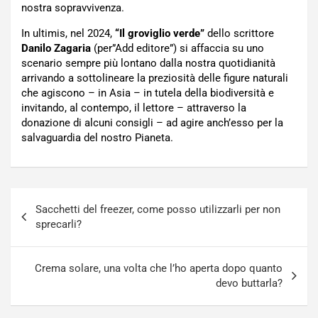
nostra sopravvivenza.
In ultimis, nel 2024,
“Il groviglio verde”
dello scrittore
Danilo Zagaria
(per”Add editore”) si affaccia su uno
scenario sempre più lontano dalla nostra quotidianità
arrivando a sottolineare la preziosità delle figure naturali
che agiscono – in Asia – in tutela della biodiversità e
invitando, al contempo, il lettore – attraverso la
donazione di alcuni consigli – ad agire anch’esso per la
salvaguardia del nostro Pianeta.
Navigazione
Sacchetti del freezer, come posso utilizzarli per non
articoli
sprecarli?
Crema solare, una volta che l’ho aperta dopo quanto
devo buttarla?