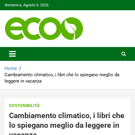
Skip
domenica, Agosto 9, 2026
to
content
Tutelare il nostro Pianeta è la nostra priorità
Ecoo.it
Home
Cambiamento climatico, i libri che lo spiegano meglio da
leggere in vacanza
SOSTENIBILITÀ
Cambiamento climatico, i libri che
lo spiegano meglio da leggere in
vacanza