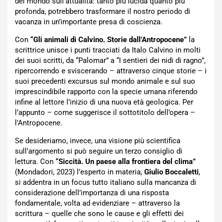
del mondo sull’attualità: tanto più lucida quanto più
profonda, potrebbero trasformare il nostro periodo di
vacanza in un’importante presa di coscienza.
Con
“Gli animali di Calvino. Storie dall’Antropocene”
la
scrittrice unisce i punti tracciati da Italo Calvino in molti
dei suoi scritti, da “Palomar” a “I sentieri dei nidi di ragno”,
ripercorrendo e sviscerando – attraverso cinque storie – i
suoi precedenti excursus sul mondo animale e sul suo
imprescindibile rapporto con la specie umana riferendo
infine al lettore l’inizio di una nuova età geologica. Per
l’appunto – come suggerisce il sottotitolo dell’opera –
l’Antropocene.
Se desideriamo, invece, una visione più scientifica
sull’argomento si può seguire un terzo consiglio di
lettura. Con
“Siccità. Un paese alla frontiera del clima”
(Mondadori, 2023) l’esperto in materia,
Giulio Boccaletti
,
si addentra in un focus tutto italiano sulla mancanza di
considerazione dell’importanza di una risposta
fondamentale, volta ad evidenziare – attraverso la
scrittura – quelle che sono le cause e gli effetti dei