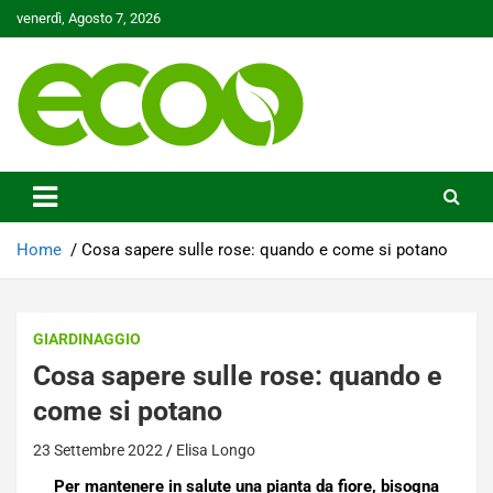
Skip
venerdì, Agosto 7, 2026
to
content
Tutelare il nostro Pianeta è la nostra priorità
Ecoo.it
Home
Cosa sapere sulle rose: quando e come si potano
GIARDINAGGIO
Cosa sapere sulle rose: quando e
come si potano
23 Settembre 2022
Elisa Longo
Per mantenere in salute una pianta da fiore, bisogna