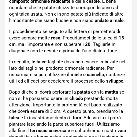
composto ormonale
radicante
e delle
cesoie
. È bene
ricordare che le patate utilizzate corrisponderanno ad
ogni talea usata. Non ci sono patate più indicate di altre,
l’importante che siano buone e non siano
andate a male
.
Il procedimento se seguito alla lettera ci permetterà di
avere sempre molte
rose
. Procuriamoci delle talee di
15
cm
, ma l’importante è non superare i
20
. Tagliarle in
diagonale con le cesoie e prima dell’uso disinfettarle.
In seguito,
le talee
tagliate dovranno essere imbevute nel
lato del taglio nel prodotto ormonale radicante. Per
risparmiare si può utilizzare il
miele e cannella
, sostanze
utili ed efficaci per accelerare il processo dello
sviluppo
.
Dopo di che si dovrà perforare la
patata
con la
matita
se
non si ha possiamo usare un
chiodo
prestando molta
attenzione. Importante la profondità del buco realizzato
che dovrà essere di 3 cm. A questo punto, prendiamo la
talea
e la incastriamo dentro il
foro
. Adesso la si potrà
piantare lasciando la parte superiore fuori. Utilizziamo
alla fine il
terriccio universale
e collochiamo i nostri
vasi
riempiti in un luogo caldo e soleggiato se ci troviamo in