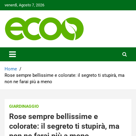
Skip
venerdì, Agosto 7, 2026
to
content
Tutelare il nostro Pianeta è la nostra priorità
Ecoo.it
Home
Rose sempre bellissime e colorate: il segreto ti stupirà, ma
non ne farai più a meno
GIARDINAGGIO
Rose sempre bellissime e
colorate: il segreto ti stupirà, ma
non ne farai più a meno