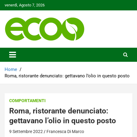
Skip
venerdì, Agosto 7, 2026
to
content
Tutelare il nostro Pianeta è la nostra priorità
Ecoo.it
Home
Roma, ristorante denunciato: gettavano l’olio in questo posto
COMPORTAMENTI
Roma, ristorante denunciato:
gettavano l’olio in questo posto
9 Settembre 2022
Francesca Di Marco